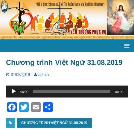
Chương trình Việt Ngữ 31.08.2019
31/08/2019
admin
Trình
00:00
00:00
phát
âm
F
T
E
S
thanh
a
w
m
h
c
CHƯƠNG TRÌNH VIỆT NGỮ 31.08.2019
itt
ai
ar