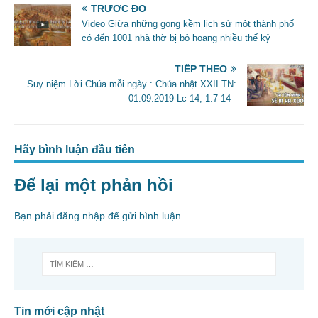
e
er
l
e
TRƯỚC ĐÓ
b
Video Giữa những gọng kềm lịch sử một thành phố
có đến 1001 nhà thờ bị bỏ hoang nhiều thế kỷ
o
o
TIẾP THEO
Suy niệm Lời Chúa mỗi ngày : Chúa nhật XXII TN:
k
01.09.2019 Lc 14, 1.7-14
Hãy bình luận đầu tiên
Để lại một phản hồi
Bạn phải
đăng nhập
để gửi bình luận.
Tin mới cập nhật