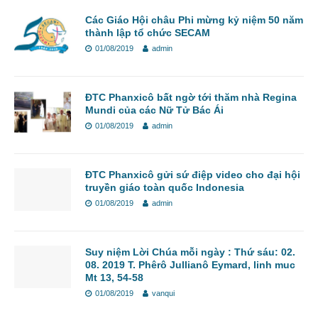
Các Giáo Hội châu Phi mừng kỷ niệm 50 năm
thành lập tổ chức SECAM
01/08/2019
admin
ĐTC Phanxicô bất ngờ tới thăm nhà Regina
Mundi của các Nữ Tử Bác Ái
01/08/2019
admin
ĐTC Phanxicô gửi sứ điệp video cho đại hội
truyền giáo toàn quốc Indonesia
01/08/2019
admin
Suy niệm Lời Chúa mỗi ngày : Thứ sáu: 02.
08. 2019 T. Phêrô Jullianô Eymard, linh muc
Mt 13, 54-58
01/08/2019
vanqui