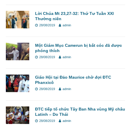
Lời Chúa Mt 23,27-32: Thứ Tư Tuần XXI
Thường niên
28/08/2019
admin
Một Giám Mục Camerun bị bắt cóc đã được
phóng thích
28/08/2019
admin
Giáo Hội tại Đảo Maurice chờ đợi ĐTC
Phanxicô
28/08/2019
admin
ĐTC tiếp tổ chức Tây Ban Nha vùng Mỹ châu
Latinh – Do Thái
28/08/2019
admin