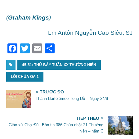
(
Graham Kings
)
Lm Antôn Nguyễn Cao Siêu, SJ
F
T
E
S
a
w
m
h
c
45-51: THỨ BẢY TUẦN XX THƯỜNG NIÊN
itt
ai
ar
e
er
l
e
LỜI CHÚA GA 1
b
TRƯỚC ĐÓ
o
Thánh Bartôlômêô Tông Đồ – Ngày 24/8
o
k
TIẾP THEO
Giáo xứ Chợ Đũi: Bản tin 386 Chúa nhật 21 Thường
niên – năm C