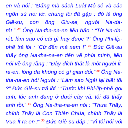
en và nói : “Đấng mà sách Luật Mô-sê và các
ngôn sứ nói tới, chúng tôi đã gặp : đó là ông
Giê-su, con ông Giu-se, người Na-da-
rét.”
Ông Na-tha-na-en liền bảo : “Từ Na-da-
46
rét, làm sao có cái gì hay được ?” Ông Phi-líp-
phê trả lời : “Cứ đến mà xem !”
Đức Giê-su
47
thấy ông Na-tha-na-en tiến về phía mình, liền
nói về ông rằng : “Đây đích thật là một người Ít-
ra-en, lòng dạ không có gì gian dối.”
Ông Na-
48
tha-na-en hỏi Người : “Làm sao Ngài lại biết tôi
?” Đức Giê-su trả lời : “Trước khi Phi-líp-phê gọi
anh, lúc anh đang ở dưới cây vả, tôi đã thấy
anh rồi.”
Ông Na-tha-na-en nói : “Thưa Thầy,
49
chính Thầy là Con Thiên Chúa, chính Thầy là
Vua Ít-ra-en !”
Đức Giê-su đáp : “Vì tôi nói với
50