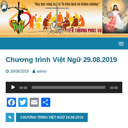
Chương trình Việt Ngữ 29.08.2019
29/08/2019
admin
Trình
00:00
00:00
phát
âm
F
T
E
S
thanh
a
w
m
h
c
CHƯƠNG TRÌNH VIỆT NGỮ 29.08.2019
itt
ai
ar