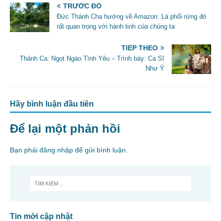
e
er
l
e
TRƯỚC ĐÓ
b
Đức Thánh Cha hướng về Amazon: Lá phổi rừng đó
rất quan trọng với hành tinh của chúng ta
o
o
TIẾP THEO
Thánh Ca: Ngọt Ngào Tình Yêu – Trình bày: Ca Sĩ
k
Như Ý
Hãy bình luận đầu tiên
Để lại một phản hồi
Bạn phải
đăng nhập
để gửi bình luận.
Tin mới cập nhật