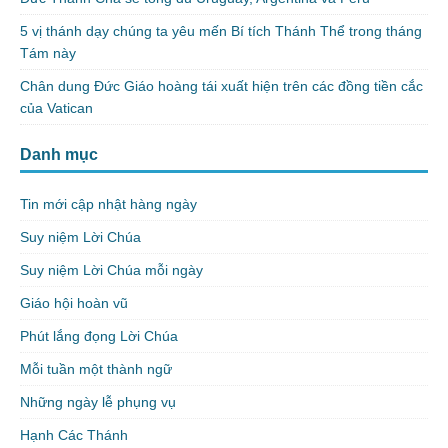
5 vị thánh dạy chúng ta yêu mến Bí tích Thánh Thể trong tháng
Tám này
Chân dung Đức Giáo hoàng tái xuất hiện trên các đồng tiền cắc
của Vatican
Danh mục
Tin mới cập nhật hàng ngày
Suy niệm Lời Chúa
Suy niệm Lời Chúa mỗi ngày
Giáo hội hoàn vũ
Phút lắng đọng Lời Chúa
Mỗi tuần một thành ngữ
Những ngày lễ phụng vụ
Hạnh Các Thánh