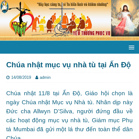
Chúa nhật mục vụ nhà tù tại Ấn Độ
14/08/2019
admin
Chúa nhật 11/8 tại Ấn Độ, Giáo hội chọn là
ngày Chúa nhật Mục vụ Nhà tù. Nhân dịp này
Đức cha Allwyn D’Silva, người đứng đầu về
các hoạt động mục vụ nhà tù, Giám mục Phụ
tá Mumbai đã gửi một lá thư đến toàn thể dân
Chúa.