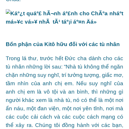
Bổn phận của Kitô hữu đối với các tù nhân
Trong lá thư, trước hết Đức cha dành cho các
tù nhân những lời sau: “Nhà tù không thể ngăn
chặn những suy nghĩ, trí tưởng tượng, giấc mơ,
tầm nhìn của anh chị em. Nếu suy nghĩ của
anh chị em là vô tội và an bình, thì những gì
người khác xem là nhà tù, nó có thể là một nơi
ẩn náu, một đan viện, một nơi yên tĩnh, nơi mà
các cuộc cải cách và các cuộc cách mạng có
thể xảy ra. Chúng tôi đồng hành với các bạn,