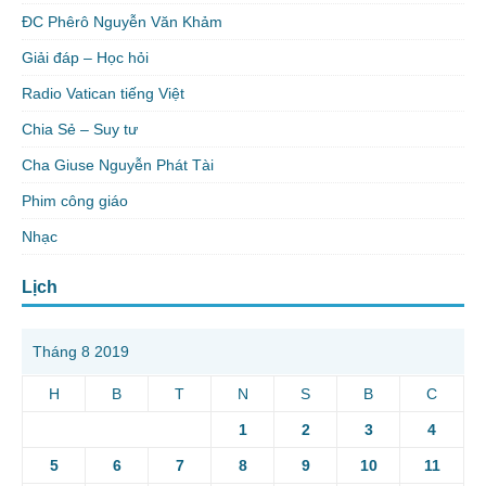
ĐC Phêrô Nguyễn Văn Khảm
Giải đáp – Học hỏi
Radio Vatican tiếng Việt
Chia Sẻ – Suy tư
Cha Giuse Nguyễn Phát Tài
Phim công giáo
Nhạc
Lịch
Tháng 8 2019
H
B
T
N
S
B
C
1
2
3
4
5
6
7
8
9
10
11