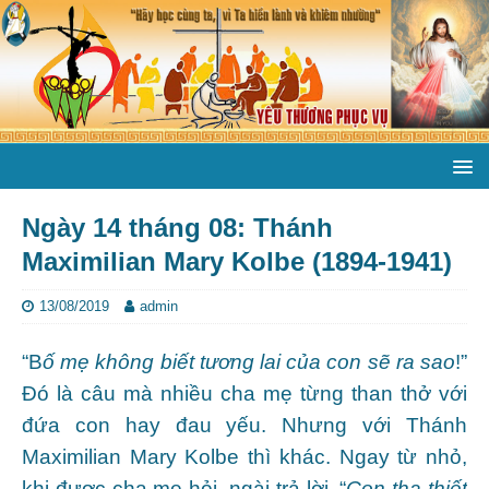
Ngày 14 tháng 08: Thánh
Maximilian Mary Kolbe (1894-1941)
13/08/2019
admin
“B
ố mẹ không biết tương lai của con sẽ ra sao
!”
Ðó là câu mà nhiều cha mẹ từng than thở với
đứa con hay đau yếu. Nhưng với Thánh
Maximilian Mary Kolbe thì khác. Ngay từ nhỏ,
khi được cha mẹ hỏi, ngài trả lời, “
Con tha thiết