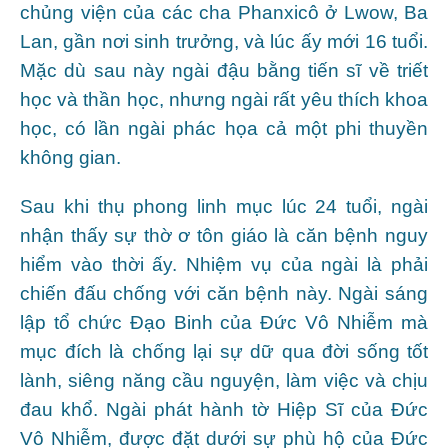
chủng viện của các cha Phanxicô ở Lwow, Ba
Lan, gần nơi sinh trưởng, và lúc ấy mới 16 tuổi.
Mặc dù sau này ngài đậu bằng tiến sĩ về triết
học và thần học, nhưng ngài rất yêu thích khoa
học, có lần ngài phác họa cả một phi thuyền
không gian.
Sau khi thụ phong linh mục lúc 24 tuổi, ngài
nhận thấy sự thờ ơ tôn giáo là căn bệnh nguy
hiểm vào thời ấy. Nhiệm vụ của ngài là phải
chiến đấu chống với căn bệnh này. Ngài sáng
lập tổ chức Ðạo Binh của Ðức Vô Nhiễm mà
mục đích là chống lại sự dữ qua đời sống tốt
lành, siêng năng cầu nguyện, làm việc và chịu
đau khổ. Ngài phát hành tờ Hiệp Sĩ của Ðức
Vô Nhiễm, được đặt dưới sự phù hộ của Ðức