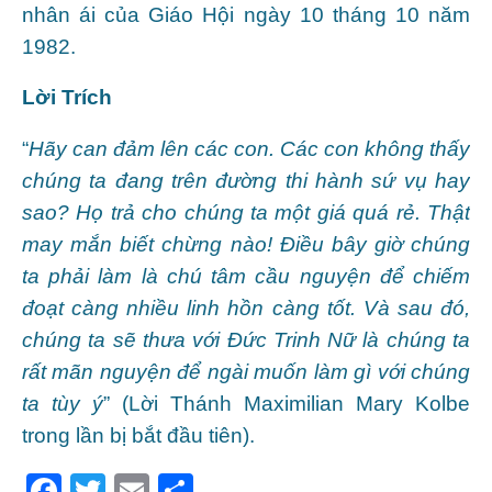
nhân ái của Giáo Hội ngày 10 tháng 10 năm
1982.
Lời Trích
“
Hãy can đảm lên các con. Các con không thấy
chúng ta đang trên đường thi hành sứ vụ hay
sao? Họ trả cho chúng ta một giá quá rẻ. Thật
may mắn biết chừng nào! Ðiều bây giờ chúng
ta phải làm là chú tâm cầu nguyện để chiếm
đoạt càng nhiều linh hồn càng tốt. Và sau đó,
chúng ta sẽ thưa với Ðức Trinh Nữ là chúng ta
rất mãn nguyện để ngài muốn làm gì với chúng
ta tùy ý
” (Lời Thánh Maximilian Mary Kolbe
trong lần bị bắt đầu tiên).
F
T
E
S