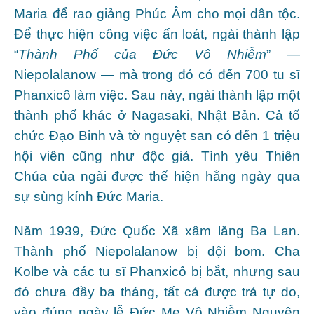
Maria để rao giảng Phúc Âm cho mọi dân tộc.
Ðể thực hiện công việc ấn loát, ngài thành lập
“
Thành Phố của Ðức Vô Nhiễm
” —
Niepolalanow — mà trong đó có đến 700 tu sĩ
Phanxicô làm việc. Sau này, ngài thành lập một
thành phố khác ở Nagasaki, Nhật Bản. Cả tổ
chức Ðạo Binh và tờ nguyệt san có đến 1 triệu
hội viên cũng như độc giả. Tình yêu Thiên
Chúa của ngài được thể hiện hằng ngày qua
sự sùng kính Ðức Maria.
Năm 1939, Ðức Quốc Xã xâm lăng Ba Lan.
Thành phố Niepolalanow bị dội bom. Cha
Kolbe và các tu sĩ Phanxicô bị bắt, nhưng sau
đó chưa đầy ba tháng, tất cả được trả tự do,
vào đúng ngày lễ Ðức Mẹ Vô Nhiễm Nguyên