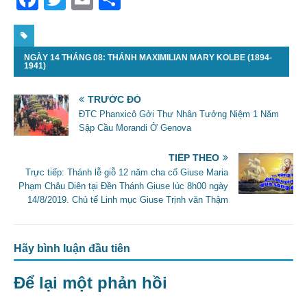
a
w
m
h
c
itt
ai
ar
NGÀY 14 THÁNG 08: THÁNH MAXIMILIAN MARY KOLBE (1894-
e
er
l
e
1941)
b
TRƯỚC ĐÓ
o
ĐTC Phanxicô Gởi Thư Nhân Tưởng Niệm 1 Năm
o
Sập Cầu Morandi Ở Genova
k
TIẾP THEO
Trực tiếp: Thánh lễ giỗ 12 năm cha cố Giuse Maria
Phạm Châu Diên tại Đền Thánh Giuse lúc 8h00 ngày
14/8/2019. Chủ tế Linh mục Giuse Trịnh văn Thậm
Hãy bình luận đầu tiên
Để lại một phản hồi