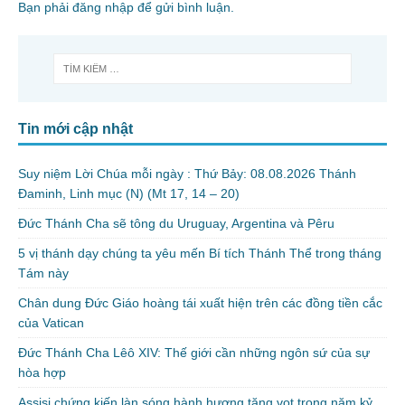
Bạn phải
đăng nhập
để gửi bình luận.
Tin mới cập nhật
Suy niệm Lời Chúa mỗi ngày : Thứ Bảy: 08.08.2026 Thánh
Đaminh, Linh mục (N) (Mt 17, 14 – 20)
Đức Thánh Cha sẽ tông du Uruguay, Argentina và Pêru
5 vị thánh dạy chúng ta yêu mến Bí tích Thánh Thể trong tháng
Tám này
Chân dung Đức Giáo hoàng tái xuất hiện trên các đồng tiền cắc
của Vatican
Đức Thánh Cha Lêô XIV: Thế giới cần những ngôn sứ của sự
hòa hợp
Assisi chứng kiến làn sóng hành hương tăng vọt trong năm kỷ