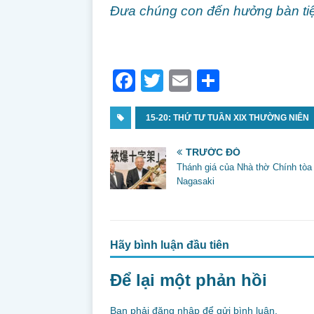
Đưa chúng con đến hưởng bàn ti
F
T
E
S
a
w
m
h
c
15-20: THỨ TƯ TUẦN XIX THƯỜNG NIÊN
itt
ai
ar
e
er
l
e
TRƯỚC ĐÓ
b
Thánh giá của Nhà thờ Chính tòa
Nagasaki
o
o
k
Hãy bình luận đầu tiên
Để lại một phản hồi
Bạn phải
đăng nhập
để gửi bình luận.