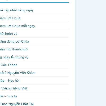
ới cập nhật hàng ngày
niệm Lời Chúa
iệm Lời Chúa mỗi ngày
hội hoàn vũ
lắng đọng Lời Chúa
uần một thành ngữ
g ngày lễ phụng vụ
 Các Thánh
hêrô Nguyễn Văn Khảm
đáp – Học hỏi
 Vatican tiếng Việt
Sẻ – Suy tư
Giuse Nguyễn Phát Tài