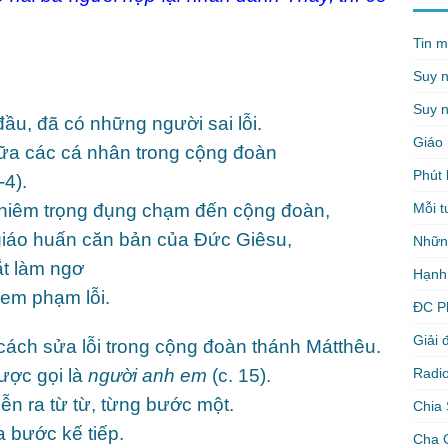
Tin m
Suy 
Suy n
ầu, đã có những người sai lỗi.
Giáo 
giữa các cá nhân trong cộng đoàn
Phút 
-4).
Mỗi t
ghiêm trọng đụng chạm đến cộng đoàn,
 giáo huấn căn bản của Đức Giêsu,
Nhữn
t làm ngơ
Hạnh
em phạm lỗi.
ĐC P
Giải 
ách sửa lỗi trong cộng đoàn thánh Mátthêu.
Radio
ược gọi là
người anh em
(c. 15).
iễn ra từ từ, từng bước một.
Chia 
 bước kế tiếp.
Cha 