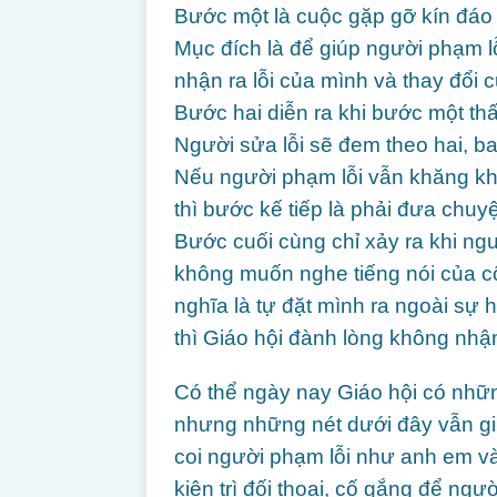
Bước một là cuộc gặp gỡ kín đáo 
Mục đích là để giúp người phạm lỗi
nhận ra lỗi của mình và thay đổi
Bước hai diễn ra khi bước một thấ
Người sửa lỗi sẽ đem theo hai, b
Nếu người phạm lỗi vẫn khăng k
thì bước kế tiếp là phải đưa chuy
Bước cuối cùng chỉ xảy ra khi ng
không muốn nghe tiếng nói của c
nghĩa là tự đặt mình ra ngoài sự 
thì Giáo hội đành lòng không nhậ
Có thể ngày nay Giáo hội có nhữn
nhưng những nét dưới đây vẫn giữ
coi người phạm lỗi như anh em 
kiên trì đối thoại, cố gắng để ngư