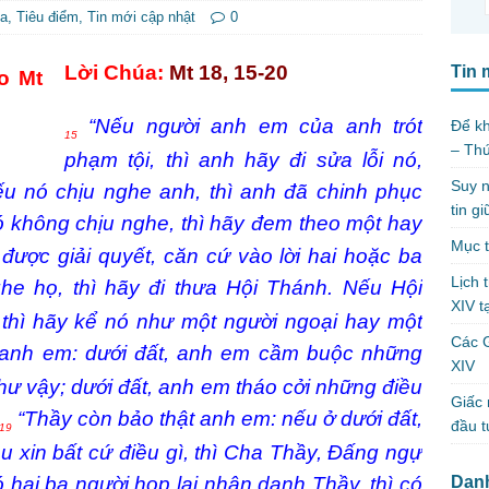
úa
,
Tiêu điểm
,
Tin mới cập nhật
0
Lời Chúa:
Mt 18, 15-20
Tin 
“Nếu người anh em của anh trót
Để kh
15
– Th
phạm tội, thì anh hãy đi sửa lỗi nó,
Suy n
ếu nó chịu nghe anh, thì anh đã chinh phục
tin g
không chịu nghe, thì hãy đem theo một hay
Mục t
được giải quyết, căn cứ vào lời hai hoặc ba
Lịch 
e họ, thì hãy đi thưa Hội Thánh. Nếu Hội
XIV t
hì hãy kể nó như một người ngoại hay một
Các 
 anh em: dưới đất, anh em cầm buộc những
XIV
như vậy; dưới đất, anh em tháo cởi những điều
Giấc 
“Thầy còn bảo thật anh em: nếu ở dưới đất,
đầu t
19
u xin bất cứ điều gì, thì Cha Thầy, Đấng ngự
Dan
 hai ba người họp lại nhân danh Thầy, thì có