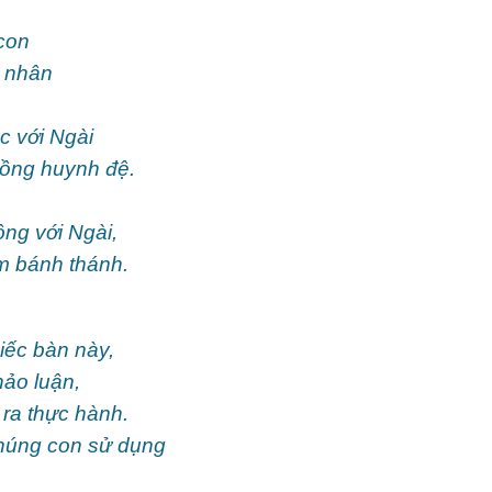
con
a nhân
c với Ngài
đồng huynh đệ.
ng với Ngài,
m bánh thánh.
iếc bàn này,
hảo luận,
ra thực hành.
chúng con sử dụng