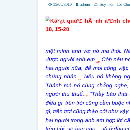
13/08/2019
admin
Suy niệm Lời Ch
một mình anh với nó mà thôi. N
được người anh em.
Còn nếu nó 
16
hai người nữa, để mọi công việc 
chứng nhân.
Nếu nó không ngh
17
Thánh mà nó cũng chẳng nghe, t
người thu thuế.
“Thầy bảo thật
18
điều gì, trên trời cũng cầm buộc 
gì, trên trời cũng tháo cởi như vậy.
hai người trong anh em hợp lời cầ
trên trời, sẽ ban cho.
Vì ở đâu có