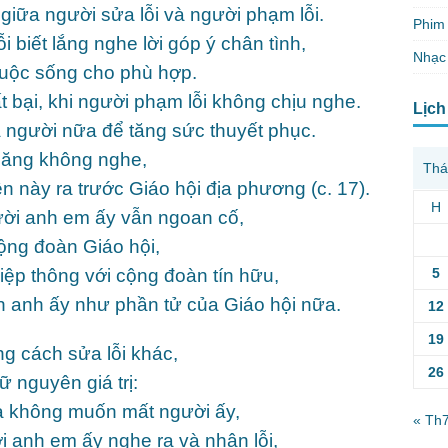
giữa người sửa lỗi và người phạm lỗi.
Phim 
 biết lắng nghe lời góp ý chân tình,
Nhạc
 cuộc sống cho phù hợp.
t bại, khi người phạm lỗi không chịu nghe.
Lịch
a người nữa để tăng sức thuyết phục.
hăng không nghe,
Thá
ện này ra trước Giáo hội địa phương (c. 17).
H
ười anh em ấy vẫn ngoan cố,
ộng đoàn Giáo hội,
5
hiệp thông với cộng đoàn tín hữu,
n anh ấy như phần tử của Giáo hội nữa.
12
19
g cách sửa lỗi khác,
26
 nguyên giá trị:
và không muốn mất người ấy,
« Th
ời anh em ấy nghe ra và nhận lỗi,