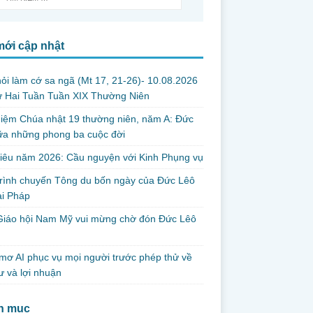
mới cập nhật
ỏi làm cớ sa ngã (Mt 17, 21-26)- 10.08.2026
ứ Hai Tuần Tuần XIX Thường Niên
iệm Chúa nhật 19 thường niên, năm A: Đức
iữa những phong ba cuộc đời
iêu năm 2026: Cầu nguyện với Kinh Phụng vụ
trình chuyến Tông du bốn ngày của Đức Lêô
ại Pháp
Giáo hội Nam Mỹ vui mừng chờ đón Đức Lêô
mơ AI phục vụ mọi người trước phép thử về
ư và lợi nhuận
h mục