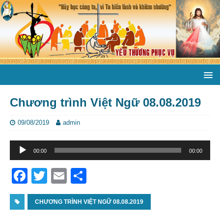
Chương trình Việt Ngữ 08.08.2019
09/08/2019
admin
Trình
00:00
00:00
phát
âm
F
T
E
S
thanh
a
w
m
h
c
CHƯƠNG TRÌNH VIỆT NGỮ 08.08.2019
itt
ai
ar