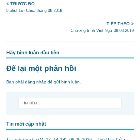
e
er
l
e
TRƯỚC ĐÓ
b
5 phút Lời Chúa tháng 08.2019
o
TIẾP THEO
o
Chương trình Việt Ngữ 09.08.2019
k
Hãy bình luận đầu tiên
Để lại một phản hồi
Bạn phải
đăng nhập
để gửi bình luận.
Tin mới cập nhật
Tại anh kém tin (Mt 17, 14-19)- 08.08.2026 – Thứ Bảy Tuần