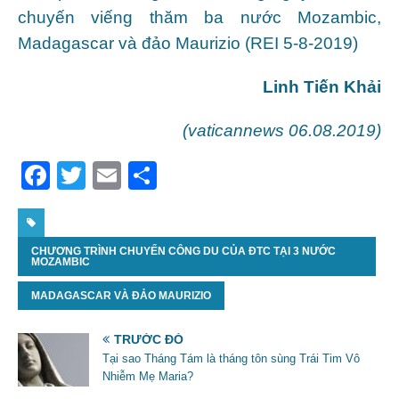
chuyến viếng thăm ba nước Mozambic,
Madagascar và đảo Maurizio (REI 5-8-2019)
Linh Tiến Khải
(vaticannews 06.08.2019)
F
T
E
S
a
w
m
h
c
itt
ai
ar
CHƯƠNG TRÌNH CHUYẾN CÔNG DU CỦA ĐTC TẠI 3 NƯỚC
e
er
l
e
MOZAMBIC
b
MADAGASCAR VÀ ĐẢO MAURIZIO
o
o
TRƯỚC ĐÓ
Tại sao Tháng Tám là tháng tôn sùng Trái Tim Vô
k
Nhiễm Mẹ Maria?