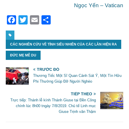
Ngọc Yến – Vatican
F
T
E
S
a
w
m
h
c
itt
ai
ar
CÁC NGHIÊN CỨU VỀ TÍNH SIÊU NHIÊN CỦA CÁC LẦN HIỆN RA
e
er
l
e
b
ĐỨC MẸ MỄ DU
o
TRƯỚC ĐÓ
o
Thương Tiếc Một Sĩ Quan Cảnh Sát Ý, Một Tín Hữu
k
Phi Thường Giúp Đỡ Người Nghèo
TIẾP THEO
Trực tiếp: Thánh lễ kính Thánh Giuse tại Đền Công
chính lúc 8h00 tngày 7/8/2019. Chủ tế Linh mục
Giuse Trịnh văn Thậm