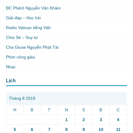
ĐC Phêrô Nguyễn Văn Khảm
Giải đáp – Học hỏi
Radio Vatican tiếng Việt
Chia Sẻ – Suy tư
Cha Giuse Nguyễn Phát Tài
Phim công giáo
Nhạc
Lịch
Tháng 8 2019
H
B
T
N
S
B
C
1
2
3
4
5
6
7
8
9
10
11