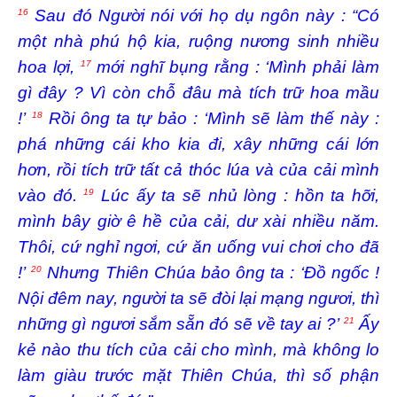
Sau đó Người nói với họ dụ ngôn này : “Có
16
một nhà phú hộ kia, ruộng nương sinh nhiều
hoa lợi,
mới nghĩ bụng rằng : ‘Mình phải làm
17
gì đây ? Vì còn chỗ đâu mà tích trữ hoa mầu
!’
Rồi ông ta tự bảo : ‘Mình sẽ làm thế này :
18
phá những cái kho kia đi, xây những cái lớn
hơn, rồi tích trữ tất cả thóc lúa và của cải mình
vào đó.
Lúc ấy ta sẽ nhủ lòng : hồn ta hỡi,
19
mình bây giờ ê hề của cải, dư xài nhiều năm.
Thôi, cứ nghỉ ngơi, cứ ăn uống vui chơi cho đã
!’
Nhưng Thiên Chúa bảo ông ta : ‘Đồ ngốc !
20
Nội đêm nay, người ta sẽ đòi lại mạng ngươi, thì
những gì ngươi sắm sẵn đó sẽ về tay ai ?’
Ấy
21
kẻ nào thu tích của cải cho mình, mà không lo
làm giàu trước mặt Thiên Chúa, thì số phận