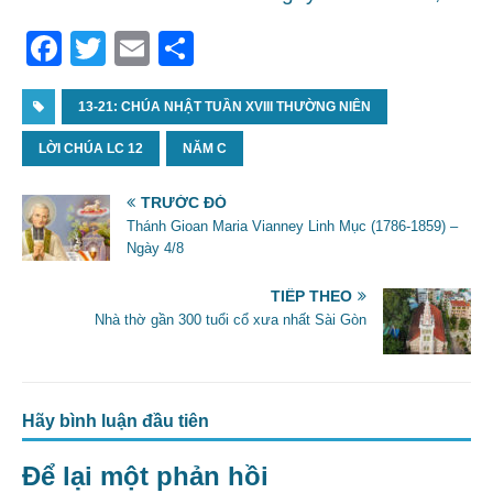
F
T
E
S
a
w
m
h
c
13-21: CHÚA NHẬT TUẦN XVIII THƯỜNG NIÊN
itt
ai
ar
e
er
l
e
LỜI CHÚA LC 12
NĂM C
b
TRƯỚC ĐÓ
o
Thánh Gioan Maria Vianney Linh Mục (1786-1859) –
o
Ngày 4/8
k
TIẾP THEO
Nhà thờ gần 300 tuổi cổ xưa nhất Sài Gòn
Hãy bình luận đầu tiên
Để lại một phản hồi