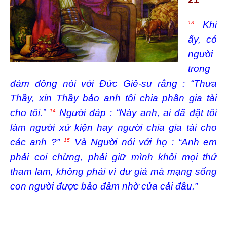
Khi
13
ấy, có
người
trong
đám đông nói với Đức Giê-su rằng : “Thưa
Thầy, xin Thầy bảo anh tôi chia phần gia tài
cho tôi.”
Người đáp : “Này anh, ai đã đặt tôi
14
làm người xử kiện hay người chia gia tài cho
các anh ?”
Và Người nói với họ : “Anh em
15
phải coi chừng, phải giữ mình khỏi mọi thứ
tham lam, không phải vì dư giả mà mạng sống
con người được bảo đảm nhờ của cải đâu.”