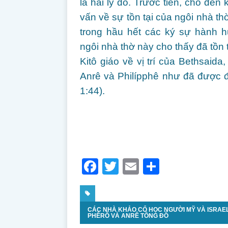
là hai lý do. Trước tiên, cho đến 
vấn về sự tồn tại của ngôi nhà t
trong hầu hết các ký sự hành 
ngôi nhà thờ này cho thấy đã tồn
Kitô giáo về vị trí của Bethsai
Anrê và Philípphê như đã được 
1:44).
F
T
E
S
a
w
m
h
c
itt
ai
ar
CÁC NHÀ KHẢO CỔ HỌC NGƯỜI MỸ VÀ ISRAEL
e
er
l
e
PHÊRÔ VÀ ANRÊ TÔNG ĐỒ