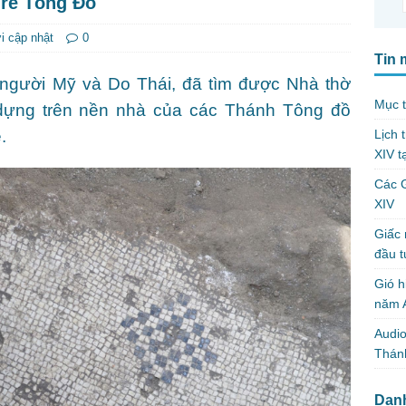
nrê Tông Đồ
i cập nhật
0
Tin 
người Mỹ và Do Thái, đã tìm được Nhà thờ
Mục t
dựng trên nền nhà của các Thánh Tông đồ
Lịch 
.
XIV t
Các 
XIV
Giấc 
đầu t
Gió h
năm A
Audio
Thánh
Dan