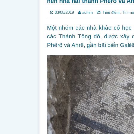
nền nhà hai thánh Phêrô và A
03/08/2019
admin
Tiêu điểm
,
Tin mớ
Một nhóm các nhà khảo cổ học 
các Thánh Tông đồ, được xây 
Phêrô và Anrê, gần bãi biển Galilê