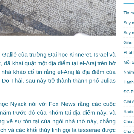
Tin m
Suy 
Suy n
Giáo 
Phút 
alilê của trường Đại học Kinneret, Israel và
Mỗi t
đã khai quật một địa điểm tại el-Araj trên bờ
nhà khảo cổ tin rằng el-Araj là địa điểm của
Nhữn
 Do Thái, sau này trở thành thành phố Julias
Hạnh
ĐC P
Giải 
học Nyack nói với Fox News rằng các cuộc
Radio
năm trước đó của nhóm tại địa điểm này, và
g về sự tồn tại của ngôi nhà thờ này, chẳng
Chia 
 và các khối thủy tinh gọi là tesserae được
Cha 