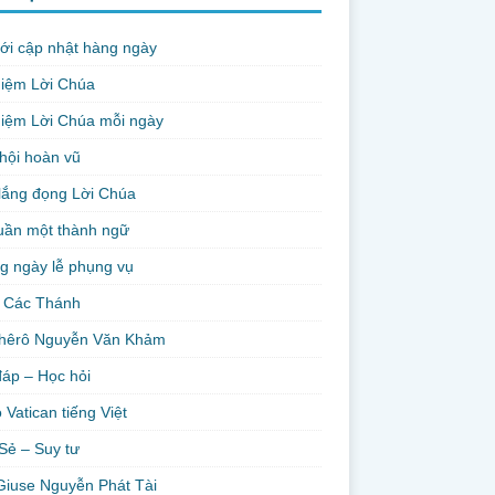
ới cập nhật hàng ngày
niệm Lời Chúa
iệm Lời Chúa mỗi ngày
hội hoàn vũ
lắng đọng Lời Chúa
uần một thành ngữ
g ngày lễ phụng vụ
 Các Thánh
hêrô Nguyễn Văn Khảm
đáp – Học hỏi
 Vatican tiếng Việt
Sẻ – Suy tư
Giuse Nguyễn Phát Tài