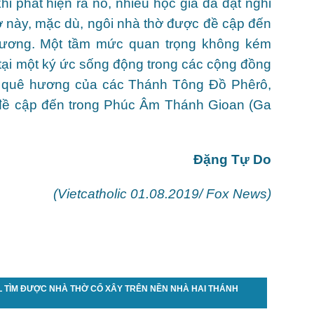
khi phát hiện ra nó, nhiều học giả đã đặt nghi
hờ này, mặc dù, ngôi nhà thờ được đề cập đến
hương. Một tầm mức quan trọng không kém
 tại một ký ức sống động trong các cộng đồng
da, quê hương của các Thánh Tông Đồ Phêrô,
đề cập đến trong Phúc Âm Thánh Gioan (Ga
Đặng Tự Do
(Vietcatholic 01.08.2019/ Fox News)
 TÌM ĐƯỢC NHÀ THỜ CỔ XÂY TRÊN NỀN NHÀ HAI THÁNH