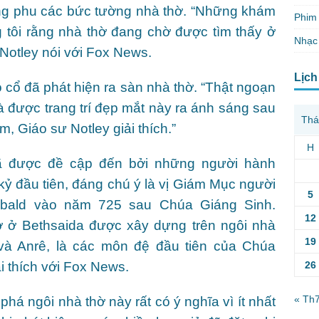
ông phu các bức tường nhà thờ. “Những khám
Phim 
 tôi rằng nhà thờ đang chờ được tìm thấy ở
Nhạc
Notley nói với Fox News.
Lịch
cổ đã phát hiện ra sàn nhà thờ. “Thật ngoạn
được trang trí đẹp mắt này ra ánh sáng sau
Thá
, Giáo sư Notley giải thích.”
H
ã được đề cập đến bởi những người hành
kỷ đầu tiên, đáng chú ý là vị Giám Mục người
5
libald vào năm 725 sau Chúa Giáng Sinh.
12
hờ ở Bethsaida được xây dựng trên ngôi nhà
19
à Anrê, là các môn đệ đầu tiên của Chúa
26
i thích với Fox News.
« Th
há ngôi nhà thờ này rất có ý nghĩa vì ít nhất