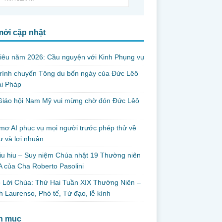
mới cập nhật
iêu năm 2026: Cầu nguyện với Kinh Phụng vụ
trình chuyến Tông du bốn ngày của Đức Lêô
ại Pháp
Giáo hội Nam Mỹ vui mừng chờ đón Đức Lêô
mơ AI phục vụ mọi người trước phép thử về
ư và lợi nhuận
iu hiu – Suy niệm Chúa nhật 19 Thường niên
 của Cha Roberto Pasolini
 Lời Chúa: Thứ Hai Tuần XIX Thường Niên –
 Laurenso, Phó tế, Tử đạo, lễ kính
h mục