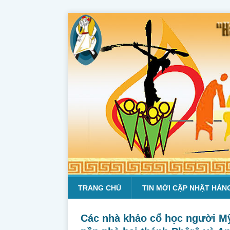
TRANG CHỦ
TIN MỚI CẬP NHẬT HÀN
Các nhà khảo cổ học người Mỹ 