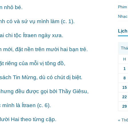
n nhỏ bé.
Phim 
Nhạc
h có và sứ vụ mình làm (c. 1).
Lịch
 chi tộc Ítraen ngày xưa.
Thá
n mới, đặt nền trên mười hai bạn trẻ.
H
 riêng của mỗi vị tông đồ,
1
sách Tin Mừng, dù có chút dị biệt.
8
15
 nhưng đều được gọi bởi Thầy Giêsu,
22
ình là Ítraen (c. 6).
29
ời Hai theo từng cặp.
« Th