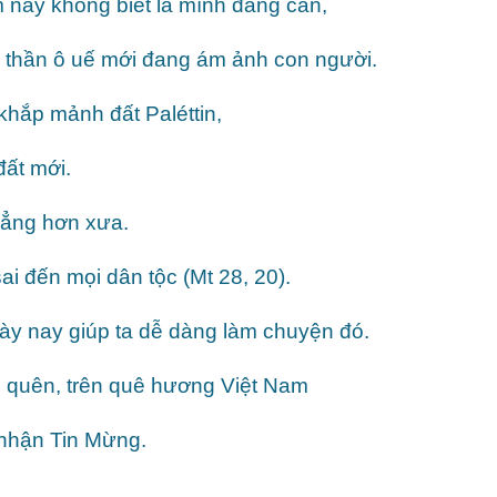
 nay không biết là mình đang cần,
g thần ô uế mới đang ám ảnh con người.
khắp mảnh đất Paléttin,
ất mới.
hẳng hơn xưa.
 đến mọi dân tộc (Mt 28, 20).
ày nay giúp ta dễ dàng làm chuyện đó.
quên, trên quê hương Việt Nam
 nhận Tin Mừng.