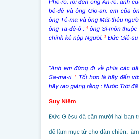
Phê-rô, rồi đến ông An-rê, anh c
bê-đê và ông Gio-an, em của ô
ông Tô-ma và ông Mát-thêu người
ông Ta-đê-ô ;
ông Si-môn thuộc n
4
chính kẻ nộp Người.
Đức Giê-su s
5
“Anh em đừng đi về phía các dâ
Sa-ma-ri.
Tốt hơn là hãy đến với
6
hãy rao giảng rằng : Nước Trời đã
Suy Niệm
Đức Giêsu đã cần mười hai bạn tr
để làm mục tử cho đàn chiên, làm