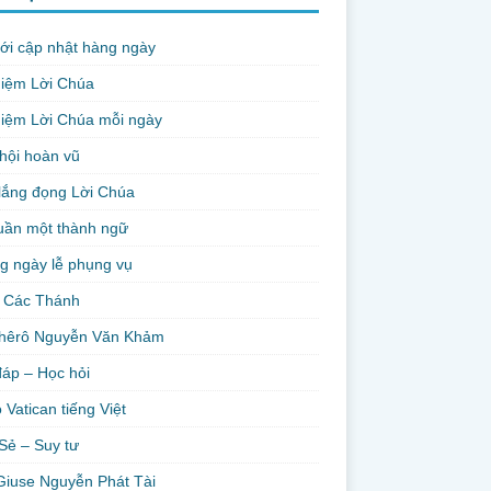
ới cập nhật hàng ngày
niệm Lời Chúa
iệm Lời Chúa mỗi ngày
hội hoàn vũ
lắng đọng Lời Chúa
uần một thành ngữ
g ngày lễ phụng vụ
 Các Thánh
hêrô Nguyễn Văn Khảm
đáp – Học hỏi
 Vatican tiếng Việt
Sẻ – Suy tư
Giuse Nguyễn Phát Tài