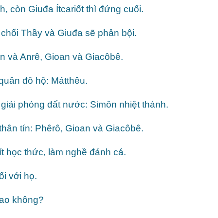
còn Giuđa Ítcariốt thì đứng cuối.
 chối Thầy và Giuđa sẽ phản bội.
 và Anrê, Gioan và Giacôbê.
quân đô hộ: Mátthêu.
giải phóng đất nước: Simôn nhiệt thành.
hân tín: Phêrô, Gioan và Giacôbê.
t học thức, làm nghề đánh cá.
ối với họ.
iao không?