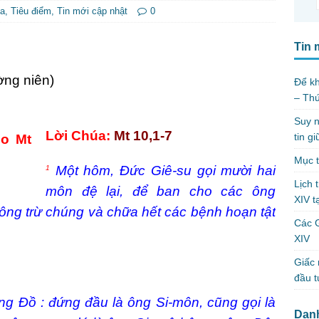
úa
,
Tiêu điểm
,
Tin mới cập nhật
0
Tin 
ờng niên)
Để kh
– Th
Suy n
Lời Chúa:
Mt 10,1-7
tin g
Mục t
Một hôm, Đức Giê-su gọi mười hai
1
Lịch 
môn đệ lại, để ban cho các ông
XIV t
 ông trừ chúng và chữa hết các bệnh hoạn tật
Các 
XIV
Giấc 
đầu t
ng Đồ : đứng đầu là ông Si-môn, cũng gọi là
Dan