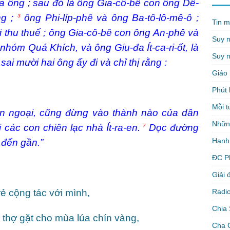
ủa ông ; sau đó là ông Gia-cô-bê con ông Dê-
ng ;
ông Phi-líp-phê và ông Ba-tô-lô-mê-ô ;
3
Tin m
 thu thuế ; ông Gia-cô-bê con ông An-phê và
Suy 
hóm Quá Khích, và ông Giu-đa Ít-ca-ri-ốt, là
Suy n
ai mười hai ông ấy đi và chỉ thị rằng :
Giáo 
Phút 
Mỗi t
n ngoại, cũng đừng vào thành nào của dân
Nhữn
 các con chiên lạc nhà Ít-ra-en.
Dọc đường
7
Hạnh
 đến gần.”
ĐC P
Giải 
Radio
ẻ cộng tác với mình,
Chia 
 thợ gặt cho mùa lúa chín vàng,
Cha 