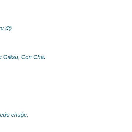
ứu độ
c Giêsu, Con Cha.
 cứu chuộc.