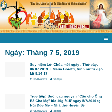
Ngày:
Tháng 7 5, 2019
Suy niệm Lời Chúa mỗi ngày : Thứ bảy:
06.07.2019 T. Maria Goretti, trinh nữ tử đạo
Mt 9,14-17
05/07/2019
vanqui
Trực tiếp: Buổi cầu nguyện “Cầu cho Ông
Bà Cha Mẹ” lúc 19giờ15′ ngày 5/7/2019 tại
Núi Đức Mẹ – Nhà thờ Huyện Sỹ
05/07/2019
admin