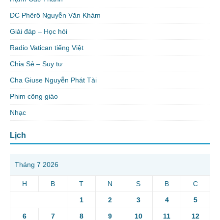
ĐC Phêrô Nguyễn Văn Khảm
Giải đáp – Học hỏi
Radio Vatican tiếng Việt
Chia Sẻ – Suy tư
Cha Giuse Nguyễn Phát Tài
Phim công giáo
Nhạc
Lịch
Tháng 7 2026
H
B
T
N
S
B
C
1
2
3
4
5
6
7
8
9
10
11
12