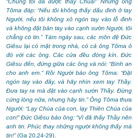
“Chúng tôi đã được thấy Chúa!” Nhưng ông
Tôma đáp: “Nếu tôi không thấy dấu đinh ở tay
Người, nếu tôi không xỏ ngón tay vào lỗ đinh
và không đặt bàn tay vào cạnh sườn Người, tôi
chẳng có tin.” Tám ngày sau, các môn đệ Đức
Giêsu lại có mặt trong nhà, có cả ông Tôma ở
đó với các ông. Các cửa đều đóng kín. Đức
Giêsu đến, đứng giữa các ông và nói: “Bình an
cho anh em.” Rồi Người bảo ông Tôma: “Đặt
ngón tay vào đây, và hãy nhìn xem tay Thầy.
Đưa tay ra mà đặt vào cạnh sườn Thầy. Đừng
cứng lòng nữa, nhưng hãy tin.” Ông Tôma thưa
Người: “Lạy Chúa của con, lạy Thiên Chúa của
con!” Đức Giêsu bảo ông: “Vì đã thấy Thầy nên
anh tin. Phúc thay những người không thấy mà
tin!”
(Ga 20,24-29).