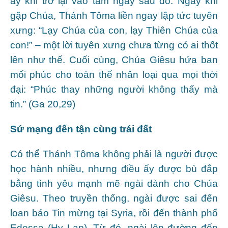
ấy khi trở lại vào tám ngày sau đó. Ngay khi
gặp Chúa, Thánh Tôma liền ngay lập tức tuyên
xưng: “Lạy Chúa của con, lạy Thiên Chúa của
con!” – một lời tuyên xưng chưa từng có ai thốt
lên như thế. Cuối cùng, Chúa Giêsu hứa ban
mối phúc cho toàn thể nhân loại qua mọi thời
đại: “Phúc thay những người không thấy mà
tin.” (Ga 20,29)
Sứ mạng đến tận cùng trái đất
Có thể Thánh Tôma không phải là người được
học hành nhiều, nhưng điều ấy được bù đắp
bằng tình yêu mạnh mẽ ngài dành cho Chúa
Giêsu. Theo truyền thống, ngài được sai đến
loan báo Tin mừng tại Syria, rồi đến thành phố
Edessa (Hy Lạp). Từ đó, ngài lên đường đến