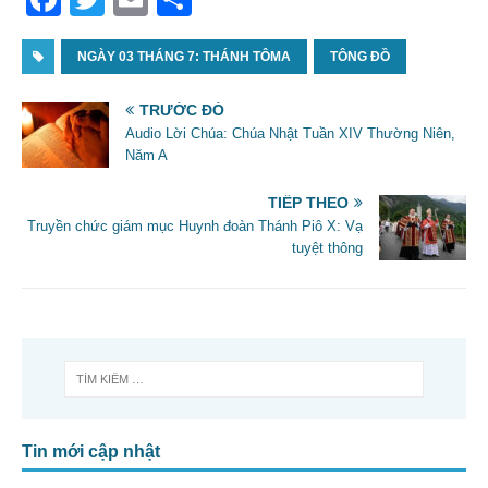
a
w
m
h
c
NGÀY 03 THÁNG 7: THÁNH TÔMA
itt
ai
ar
TÔNG ĐỒ
e
er
l
e
TRƯỚC ĐÓ
b
Audio Lời Chúa: Chúa Nhật Tuần XIV Thường Niên,
Năm A
o
o
TIẾP THEO
Truyền chức giám mục Huynh đoàn Thánh Piô X: Vạ
k
tuyệt thông
Tin mới cập nhật