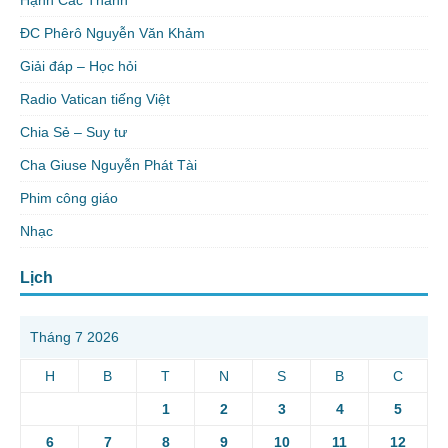
Hạnh Các Thánh
ĐC Phêrô Nguyễn Văn Khảm
Giải đáp – Học hỏi
Radio Vatican tiếng Việt
Chia Sẻ – Suy tư
Cha Giuse Nguyễn Phát Tài
Phim công giáo
Nhạc
Lịch
Tháng 7 2026
H
B
T
N
S
B
C
1
2
3
4
5
6
7
8
9
10
11
12