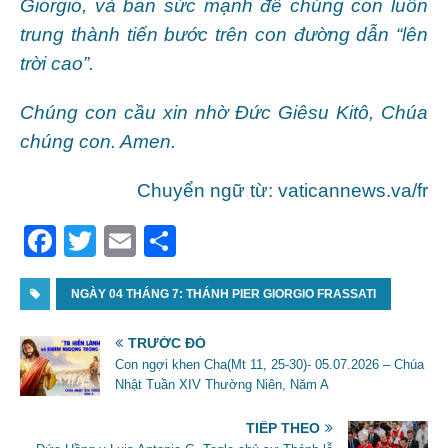
Giorgio, và ban sức mạnh để chúng con luôn
trung thành tiến bước trên con đường dẫn “lên
trời cao”.
Chúng con cầu xin nhờ Đức Giêsu Kitô, Chúa
chúng con. Amen.
Chuyển ngữ từ: vaticannews.va/fr
F
T
E
S
a
w
m
h
c
NGÀY 04 THÁNG 7: THÁNH PIER GIORGIO FRASSATI
itt
ai
ar
e
er
l
e
TRƯỚC ĐÓ
b
Con ngợi khen Cha(Mt 11, 25-30)- 05.07.2026 – Chúa
Nhật Tuần XIV Thường Niên, Năm A
o
o
TIẾP THEO