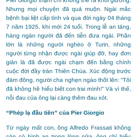
Pier Giorgio thậm chí không thể ra khỏi giường.
Nhưng mọi chuyện đã quá muộn. Ngài mắc
bệnh bại liệt cấp tính và qua đời ngày 04 tháng
7 năm 1925, khi mới 24 tuổi. Trong lễ an táng,
hàng ngàn người đã đến tiễn đưa ngài. Phần
lớn là những người nghèo ở Turin, những
người từng nhận được ngài giúp đỡ, hay đơn
giản là đã được ngài chạm đến bằng chính
cuộc đời đầy tràn Thiên Chúa. Xúc động trước
đám đông, người cha nghẹn ngào thốt lên: “Tôi
đã không hề hiểu biết con trai mình!” Và vì thế,
nỗi đau của ông lại càng thêm đau xót.
“Phép lạ đầu tiên” của Pier Giorgio
Từ ngày mất con, ông Alfredo Frassati không
còn có bình an trong lòng nữa, ông chỉ hiểu