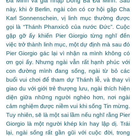
Đa Minh và gia nhập Dòng Ba Đa Minh. Sau
này, khi ở Berlin, ngài còn có cơ hội gặp Cha
Karl Sonnenschein, vị linh mục thường được
gọi là “Thánh Phanxicô của nước Đức”. Cuộc
gặp gỡ ấy khiến Pier Giorgio từng nghĩ đến
việc trở thành linh mục, một dự định mà sau đó
Pier Giorgio gác lại vì nhận ra mình không có
ơn gọi ấy. Nhưng ngài vẫn rất hạnh phúc với
con đường mình đang sống, ngài từ bỏ các
buổi vui chơi để tham dự Thánh lễ, và thay vì
giao du với giới trẻ thượng lưu, ngài thích hiện
diện giữa những người nghèo hơn, nơi ngài
cảm nghiệm được niềm vui khi sống Tin mừng.
Tuy nhiên, sẽ là một sai lầm nếu nghĩ rằng Pier
Giorgio là một người khép kín hay lập dị. Trái
lại, ngài sống rất gần gũi với cuộc đời, trong