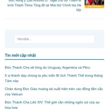
Đức Hồng y Luis Antonio G. Tagle chủ sự Thánh lễ
k
kính Thánh Tôma Tông đồ tại Nhà thờ Chính tòa Hà
Nội
Tin mới cập nhật
Đức Thánh Cha sẽ tông du Uruguay, Argentina và Pêru
5 vị thánh dạy chúng ta yêu mến Bí tích Thánh Thể trong tháng
Tám này
Chân dung Đức Giáo hoàng tái xuất hiện trên các đồng tiền cắc
của Vatican
Đức Thánh Cha Lêô XIV: Thế giới cần những ngôn sứ của sự
hòa hợp