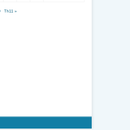
9
Th11 »