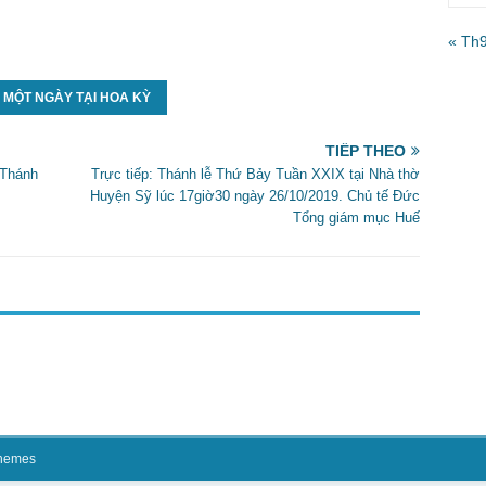
« Th
 MỘT NGÀY TẠI HOA KỲ
TIẾP THEO
Thánh
Trực tiếp: Thánh lễ Thứ Bảy Tuần XXIX tại Nhà thờ
Huyện Sỹ lúc 17giờ30 ngày 26/10/2019. Chủ tế Đức
Tổng giám mục Huế
hemes