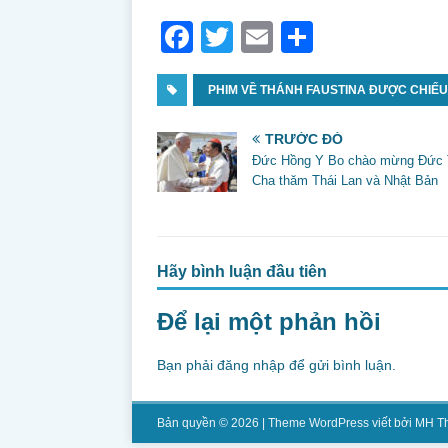
F
T
E
S
a
w
m
h
c
PHIM VỀ THÁNH FAUSTINA ĐƯỢC CHIẾU
itt
ai
ar
e
er
l
e
TRƯỚC ĐÓ
b
Đức Hồng Y Bo chào mừng Đức 
Cha thăm Thái Lan và Nhật Bản
o
o
k
Hãy bình luận đầu tiên
Để lại một phản hồi
Bạn phải
đăng nhập
để gửi bình luận.
Bản quyền © 2026 | Theme WordPress viết bởi
MH T