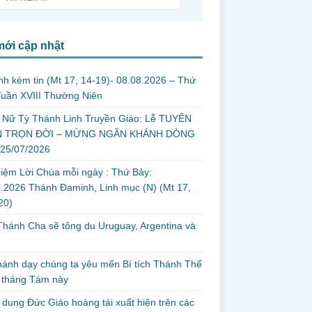
mới cập nhật
nh kém tin (Mt 17, 14-19)- 08.08.2026 – Thứ
uần XVIII Thường Niên
 Nữ Tỳ Thánh Linh Truyền Giáo: Lễ TUYÊN
 TRỌN ĐỜI – MỪNG NGÂN KHÁNH DÒNG
 25/07/2026
iệm Lời Chúa mỗi ngày : Thứ Bảy:
.2026 Thánh Đaminh, Linh mục (N) (Mt 17,
 20)
hánh Cha sẽ tông du Uruguay, Argentina và
thánh dạy chúng ta yêu mến Bí tích Thánh Thể
 tháng Tám này
dung Đức Giáo hoàng tái xuất hiện trên các