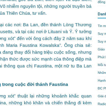
đồng 
Vô nhiễm nguyên tội, những người truyền bá
ủa Thiên Chúa, tư vấn.
Dan
tại các nơi: Ba Lan, đền thánh Lòng Thương
Tin m
etts, và tại các nơi ở Lituani và Ý. Ý tưởng
Suy 
ng xót” đến với ông cách đây 2 năm sau khi
Suy n
h Maria Faustina Kowalska”. Ông chia sẻ:
Giáo 
 đang thay đổi hàng triệu cuộc sống, nhưng
Phút 
 nhận thức được sức mạnh của thông điệp mà
Mỗi t
i thông qua chị Faustina, một nữ tu Ba Lan
Nhữn
Hạnh
trong cuộc đời thánh Faustina
ĐC P
ng xót” thuật lại những khoảnh khắc quan
Giải 
tina, những khó khăn và chiến thắng đi kèm
Radio