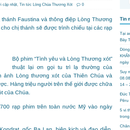
i cập nhật
,
Tin tức Lòng Chúa Thương Xót
0
a thánh Faustina và thông điệp Lòng Thương
Tin 
cho chị thánh sẽ được trình chiếu tại các rạp
Tại a
Bảy T
Dòng
KHẤN
Bộ phim “Tình yêu và Lòng Thương xót”
ngày
thuật lại ơn gọi tu trì lạ thường của
Suy n
h ảnh Lòng thương xót của Thiên Chúa và
08.08
c. Hàng triệu người trên thế giới được chữa
14 –
ót của Chúa.
Đức T
Pêru
 700 rạp phim trên toàn nước Mỹ vào ngày
5 vị 
trong
Chân 
Kondrat, gốc Ba Lan, biên kịch và đạo diễn,