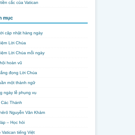
tiền cắc của Vatican
h mục
ới cập nhật hàng ngày
niệm Lời Chúa
iệm Lời Chúa mỗi ngày
hội hoàn vũ
lắng đọng Lời Chúa
uần một thành ngữ
g ngày lễ phụng vụ
 Các Thánh
hêrô Nguyễn Văn Khảm
đáp – Học hỏi
 Vatican tiếng Việt