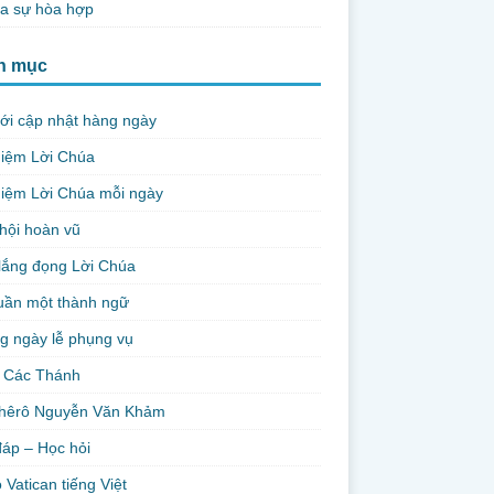
ủa sự hòa hợp
h mục
ới cập nhật hàng ngày
niệm Lời Chúa
iệm Lời Chúa mỗi ngày
hội hoàn vũ
lắng đọng Lời Chúa
uần một thành ngữ
g ngày lễ phụng vụ
 Các Thánh
hêrô Nguyễn Văn Khảm
đáp – Học hỏi
 Vatican tiếng Việt