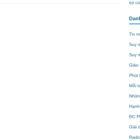
c
tt
ail
ar
sứ c
e
er
e
Dan
b
o
Tin m
o
Suy 
k
Suy n
Giáo 
Phút 
Mỗi t
Nhữn
Hạnh
ĐC P
Giải 
Radio