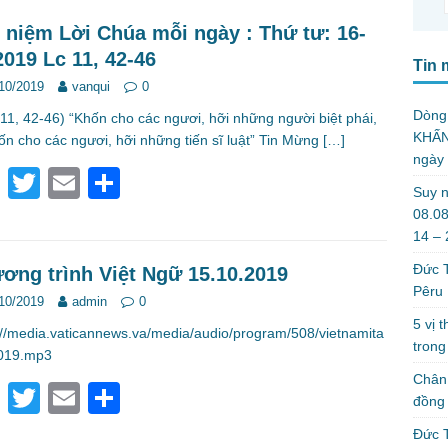
 niệm Lời Chúa mỗi ngày : Thứ tư: 16-
2019 Lc 11, 42-46
Tin 
10/2019
vanqui
0
Dòng
1, 42-46) “Khốn cho các ngươi, hỡi những người biệt phái,
KHẤN
ốn cho các ngươi, hỡi những tiến sĩ luật” Tin Mừng
[…]
ngày
F
T
E
S
Suy n
a
wi
m
h
08.08
14 –
c
tt
ail
ar
Đức T
e
er
e
ơng trình Việt Ngữ 15.10.2019
Pêru
b
10/2019
admin
0
5 vị 
://media.vaticannews.va/media/audio/program/508/vietnamita
o
trong
019.mp3
o
Chân 
F
T
E
S
k
đồng 
a
wi
m
h
Đức T