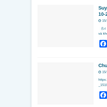
Suy
10-
15/
(Lc 1
và kh
Chư
15/
https
_151