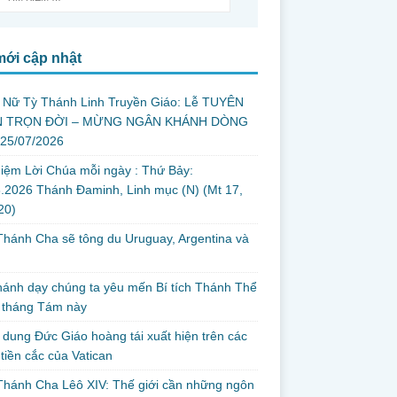
mới cập nhật
 Nữ Tỳ Thánh Linh Truyền Giáo: Lễ TUYÊN
 TRỌN ĐỜI – MỪNG NGÂN KHÁNH DÒNG
 25/07/2026
iệm Lời Chúa mỗi ngày : Thứ Bảy:
.2026 Thánh Đaminh, Linh mục (N) (Mt 17,
 20)
hánh Cha sẽ tông du Uruguay, Argentina và
thánh dạy chúng ta yêu mến Bí tích Thánh Thể
 tháng Tám này
dung Đức Giáo hoàng tái xuất hiện trên các
tiền cắc của Vatican
hánh Cha Lêô XIV: Thế giới cần những ngôn