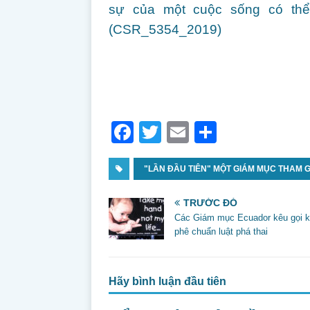
sự của một cuộc sống có thể
(CSR_5354_2019)
F
T
E
S
a
w
m
h
c
"LẦN ĐẦU TIÊN" MỘT GIÁM MỤC THAM 
itt
ai
ar
e
er
l
e
TRƯỚC ĐÓ
b
Các Giám mục Ecuador kêu gọi 
phê chuẩn luật phá thai
o
o
k
Hãy bình luận đầu tiên