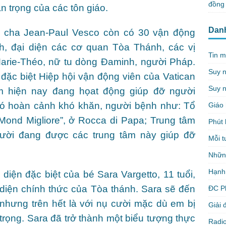
đồng 
 trọng của các tôn giáo.
Dan
c cha Jean-Paul Vesco còn có 30 vận động
inh, đại diện các cơ quan Tòa Thánh, các vị
Tin m
Marie-Théo, nữ tu dòng Đaminh, người Pháp.
Suy 
đặc biệt Hiệp hội vận động viên của Vatican
Suy n
m hiện nay đang họat động giúp đỡ người
có hoàn cảnh khó khăn, người bệnh như: Tổ
Giáo 
Mond Migliore”, ở Rocca di Papa; Trung tâm
Phút 
gười đang được các trung tâm này giúp đỡ
Mỗi t
Nhữn
Hạnh
diện đặc biệt của bé Sara Vargetto, 11 tuổi,
 diện chính thức của Tòa thánh. Sara sẽ đến
ĐC P
 nhưng trên hết là với nụ cười mặc dù em bị
Giải 
trọng. Sara đã trở thành một biểu tượng thực
Radio