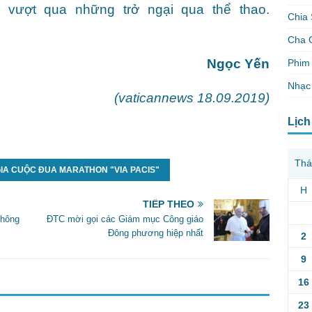
 vượt qua những trở ngại qua thể thao.
Chia 
Cha 
Ngọc Yến
Phim 
Nhạc
(vaticannews 18.09.2019)
Lịch
Thá
GIA CUỘC ĐUA MARATHON "VIA PACIS"
H
TIẾP THEO
không
ĐTC mời gọi các Giám mục Công giáo
Đông phương hiệp nhất
2
9
16
23