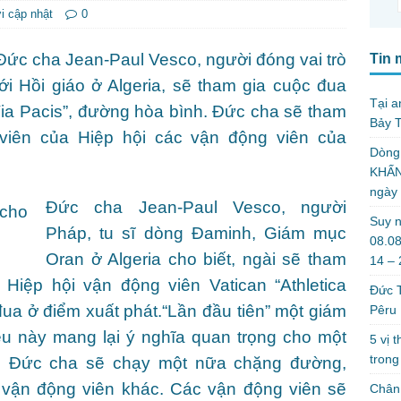
i cập nhật
0
Đức cha Jean-Paul Vesco, người đóng vai trò
Tin 
với Hồi giáo ở Algeria, sẽ tham gia cuộc đua
Tại a
Via Pacis”, đường hòa bình. Đức cha sẽ tham
Bảy T
 viên của Hiệp hội các vận động viên của
Dòng
KHẤN
ngày
Đức cha Jean-Paul Vesco, người
Suy n
Pháp, tu sĩ dòng Đaminh, Giám mục
08.08
Oran ở Algeria cho biết, ngài sẽ tham
14 –
iệp hội vận động viên Vatican “Athletica
Đức T
đua ở điểm xuất phát.
“Lần đầu tiên” một giám
Pêru
ều này mang lại ý nghĩa quan trọng cho một
5 vị 
trong
h. Đức cha sẽ chạy một nữa chặng đường,
vận động viên khác. Các vận động viên sẽ
Chân 