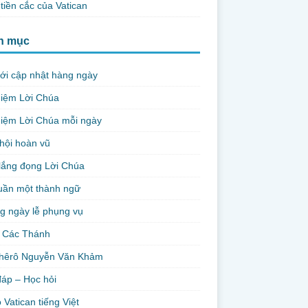
tiền cắc của Vatican
h mục
ới cập nhật hàng ngày
niệm Lời Chúa
iệm Lời Chúa mỗi ngày
hội hoàn vũ
lắng đọng Lời Chúa
uần một thành ngữ
g ngày lễ phụng vụ
 Các Thánh
hêrô Nguyễn Văn Khảm
đáp – Học hỏi
 Vatican tiếng Việt