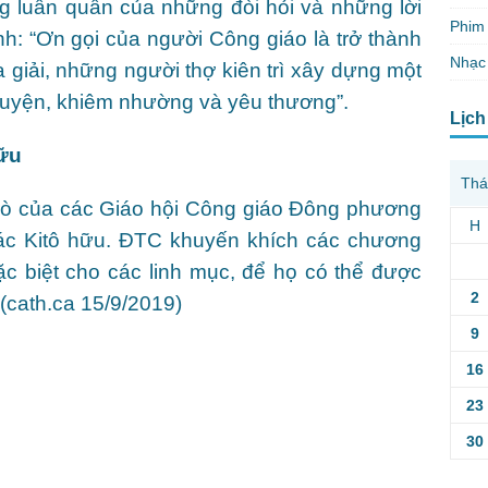
g luẩn quẩn của những đòi hỏi và những lời
Phim 
h: “Ơn gọi của người Công giáo là trở thành
Nhạc
 giải, những người thợ kiên trì xây dựng một
guyện, khiêm nhường và yêu thương”.
Lịch
hữu
Thá
trò của các Giáo hội Công giáo Đông phương
H
 các Kitô hữu. ĐTC khuyến khích các chương
đặc biệt cho các linh mục, để họ có thể được
2
 (cath.ca 15/9/2019)
9
16
23
30