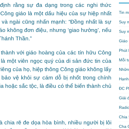
ịnh rằng sự đa dạng trong các nghi thức
Tin m
 Công giáo là một dấu hiệu của sự hiệp nhất
, và ngài cũng nhấn mạnh: “Đồng nhất là sự
Suy 
giáo không đơn điệu, nhưng ‘giao hưởng’, nếu
Suy n
Thánh Thần.”
Giáo 
Phút 
 thành với giáo hoàng của các tín hữu Công
Mỗi t
 là một viên ngọc quý của di sản đức tin của
riêng của họ, hiệp thông Công giáo không lấy
Nhữn
úp bảo vệ khỏi sự cám dỗ bị nhốt trong chính
Hạnh
a hoặc sắc tộc, là điều có thể biến thành chủ
ĐC P
Giải 
Radio
Chia 
 chia rẽ đe dọa hòa bình, nhiều người bị lôi
Cha 