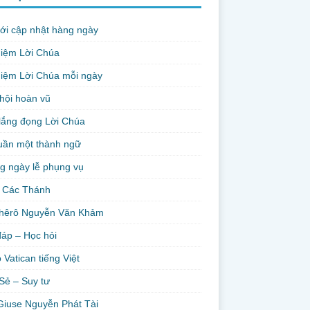
ới cập nhật hàng ngày
niệm Lời Chúa
iệm Lời Chúa mỗi ngày
hội hoàn vũ
lắng đọng Lời Chúa
uần một thành ngữ
g ngày lễ phụng vụ
 Các Thánh
hêrô Nguyễn Văn Khảm
đáp – Học hỏi
 Vatican tiếng Việt
Sẻ – Suy tư
Giuse Nguyễn Phát Tài