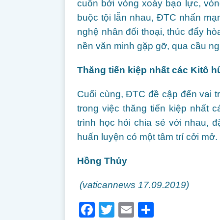
cuốn bởi vòng xoáy bạo lực, vòn
buộc tội lẫn nhau, ĐTC nhấn mạn
nghệ nhân đối thoại, thúc đẩy hòa
nền văn minh gặp gỡ, qua cầu n
Thăng tiến kiệp nhất các Kitô 
Cuối cùng, ĐTC đề cập đến vai 
trong việc thăng tiến kiệp nhất
trình học hỏi chia sẻ với nhau, 
huấn luyện có một tâm trí cởi mở.
Hồng Thủy
(vaticannews 17.09.2019)
F
T
E
S