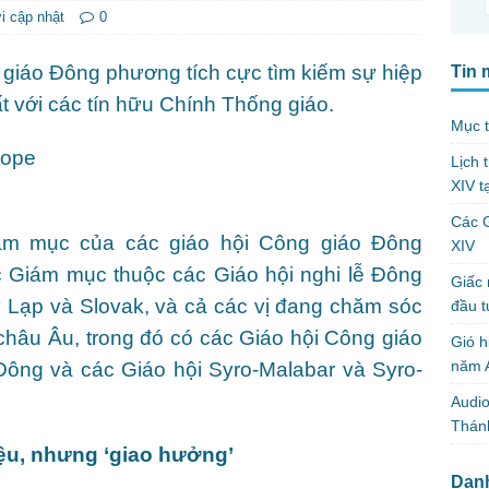
i cập nhật
0
giáo Đông phương tích cực tìm kiếm sự hiệp
Tin 
ất với các tín hữu Chính Thống giáo.
Mục t
Lịch 
XIV t
Các 
ám mục của các giáo hội Công giáo Đông
XIV
Giám mục thuộc các Giáo hội nghi lễ Đông
Giấc 
 Lạp và Slovak, và cả các vị đang chăm sóc
đầu t
châu Âu, trong đó có các Giáo hội Công giáo
Gió h
năm A
 Đông và các Giáo hội Syro-Malabar và Syro-
Audio
Thánh
iệu, nhưng ‘giao hưởng’
Dan