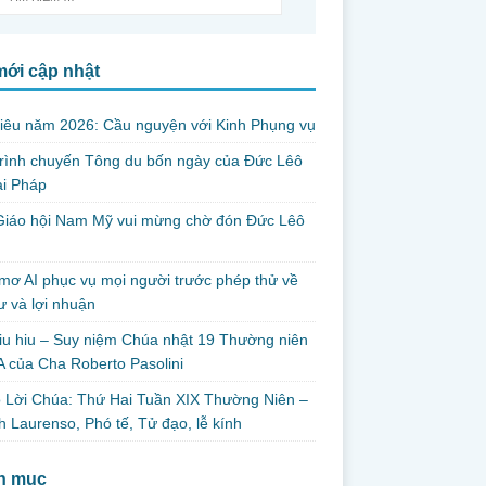
mới cập nhật
iêu năm 2026: Cầu nguyện với Kinh Phụng vụ
trình chuyến Tông du bốn ngày của Đức Lêô
ại Pháp
Giáo hội Nam Mỹ vui mừng chờ đón Đức Lêô
mơ AI phục vụ mọi người trước phép thử về
ư và lợi nhuận
iu hiu – Suy niệm Chúa nhật 19 Thường niên
 của Cha Roberto Pasolini
 Lời Chúa: Thứ Hai Tuần XIX Thường Niên –
 Laurenso, Phó tế, Tử đạo, lễ kính
h mục