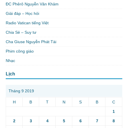
ĐC Phêrô Nguyễn Văn Khảm
Giải đáp – Học hỏi
Radio Vatican tiếng Việt
Chia Sẻ – Suy tư
Cha Giuse Nguyễn Phát Tài
Phim công giáo
Nhạc
Lịch
Tháng 9 2019
H
B
T
N
S
B
C
1
2
3
4
5
6
7
8