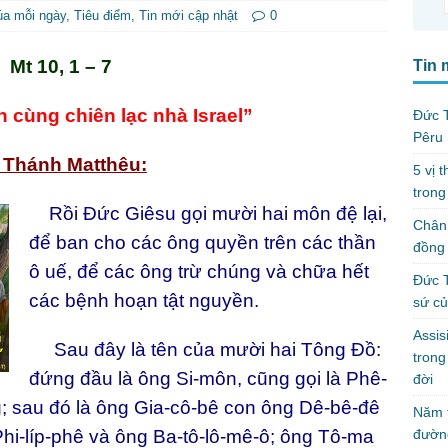
úa mỗi ngày
,
Tiêu điểm
,
Tin mới cập nhật
0
Mt 10, 1 – 7
Tin 
 cùng chiên lạc nhà Israel”
Đức T
Pêru
 Thánh Matthêu:
5 vị 
trong
Rồi Đức Giêsu gọi mười hai môn đệ lại,
Chân 
để ban cho các ông quyền trên các thần
đồng 
ô uế, để các ông trừ chúng và chữa hết
Đức T
các bệnh hoạn tật nguyền.
sứ c
Assis
Sau đây là tên của mười hai Tông Đồ:
tron
đứng đầu là ông Si-môn, cũng gọi là Phê-
đời
ng; sau đó là ông Gia-cô-bê con ông Dê-bê-đê
Năm t
đườn
hi-líp-phê và ông Ba-tô-lô-mê-ô; ông Tô-ma