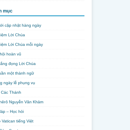
h mục
ới cập nhật hàng ngày
niệm Lời Chúa
iệm Lời Chúa mỗi ngày
hội hoàn vũ
lắng đọng Lời Chúa
uần một thành ngữ
g ngày lễ phụng vụ
 Các Thánh
hêrô Nguyễn Văn Khảm
đáp – Học hỏi
 Vatican tiếng Việt