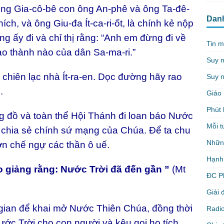
ông Gia-cô-bê con ông An-phê và ông Ta-đê-
Dan
h, và ông Giu-đa Ít-ca-ri-ốt, là chính kẻ nộp
g ấy đi và chỉ thị rằng: “Anh em đừng đi về
Tin m
o thành nào của dân Sa-ma-ri.”
Suy 
chiên lạc nhà Ít-ra-en. Dọc đường hãy rao
Suy n
.
Giáo 
Phút 
g đồ và toàn thể Hội Thánh đi loan báo Nước
Mỗi t
chia sẻ chính sứ mạng của Chúa. Để ta chu
Nhữn
n chế ngự các thần ô uế.
Hạnh
 giảng rằng: Nước Trời đã đến gần ”
(Mt
ĐC P
Giải 
gian để khai mở Nước Thiên Chúa, đồng thời
Radio
Nước Trời cho con người và kêu gọi họ tích