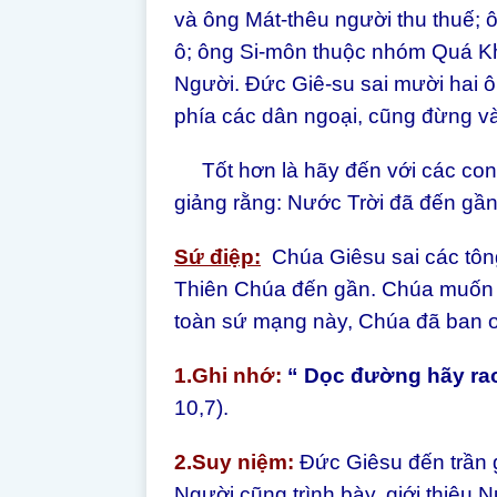
và ông Mát-thêu người thu thuế; 
ô; ông Si-môn thuộc nhóm Quá Khíc
Người. Đức Giê-su sai mười hai ôn
phía các dân ngoại, cũng đừng và
Tốt hơn là hãy đến với các con 
giảng rằng: Nước Trời đã đến gần
Sứ điệp:
Chúa Giêsu sai các tôn
Thiên Chúa đến gần. Chúa muốn 
toàn sứ mạng này, Chúa đã ban ơ
1.Ghi nhớ:
“ Dọc đường hãy rao
10,7).
2.Suy niệm:
Đức Giêsu đến trần 
Người cũng trình bày, giới thiệu 