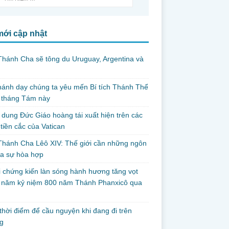
mới cập nhật
hánh Cha sẽ tông du Uruguay, Argentina và
thánh dạy chúng ta yêu mến Bí tích Thánh Thể
 tháng Tám này
dung Đức Giáo hoàng tái xuất hiện trên các
tiền cắc của Vatican
hánh Cha Lêô XIV: Thế giới cần những ngôn
ủa sự hòa hợp
i chứng kiến làn sóng hành hương tăng vọt
g năm kỷ niệm 800 năm Thánh Phanxicô qua
hời điểm để cầu nguyện khi đang đi trên
g