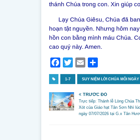
thánh Chúa trong con. Xin giúp co
Lạy Chúa Giêsu, Chúa đã ban c
hoạn tật nguyền. Nhưng hôm nay,
hồn con bằng mình máu Chúa. Con
cao quý này. Amen.
F
T
E
S
a
w
m
h
c
1-7
itt
SUY NIỆM LỜI CHÚA MỖI NGÀY : 
ai
ar
e
er
l
e
TRƯỚC ĐÓ
b
Trực tiếp: Thánh lễ Lòng Chúa 
Xót của Giáo hạt Tân Sơn Nhì lú
o
ngày 07/07/2026 tại G.x Tân Hư
o
k