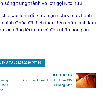
n sống trung thành với ơn gọi Kitô hữu.
ho các tông đồ sức mạnh chữa các bệnh
 chính Chúa đã đích thân đến chữa lành tâm
 xin dâng lời tạ ơn và đón nhận hồng ân
THỨ TƯ : 08.07.2026 (MT 10
TIẾP THEO
Thương
Audio Lời Chúa: Thứ Tư Tuần XIV
c 15:00
Thường Niên
ơng