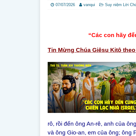
07/07/2026
vanqui
Suy niệm Lời Ch
“Các con hãy đến
Tin Mừng Chúa Giêsu Kitô theo
rô, rồi đến ông An-rê, anh của ô
và ông Gio-an, em của ông; ông P