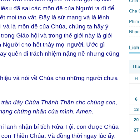
Chia 
êsu đã sai các môn đệ của Người ra đi để
Cha 
t mọi tạo vật. Đây là sứ mạng và là lệnh
Phim 
ái và là môn đệ của Chúa, chúng ta hãy ý
Nhạc
rong Giáo hội và trong thế giới này là giới
 Người cho hết thảy mọi người. Ước gì
Lịch
hay quên đi trách nhiệm nặng nề nhưng cũng
Thá
thiệu và nói về Chúa cho những người chưa
H
6
n tràn đầy Chúa Thánh Thần cho chúng con,
13
 mạng chứng nhân của mình. Amen.
20
i lãnh nhận bí tích Rửa Tội, con được Chúa
27
con Thiên Chúa. Và đồng thời ngay lúc ấy,