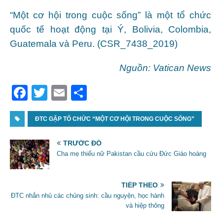
“Một cơ hội trong cuộc sống” là một tổ chức
quốc tế hoạt động tại Ý, Bolivia, Colombia,
Guatemala và Peru. (CSR_7438_2019)
Nguồn: Vatican News
F
T
E
S
a
w
m
h
c
ĐTC GẶP TỔ CHỨC “MỘT CƠ HỘI TRONG CUỘC SỐNG”
itt
ai
ar
e
er
l
e
TRƯỚC ĐÓ
b
Cha mẹ thiếu nữ Pakistan cầu cứu Đức Giáo hoàng
o
o
TIẾP THEO
ĐTC nhắn nhủ các chủng sinh: cầu nguyện, học hành
k
và hiệp thông