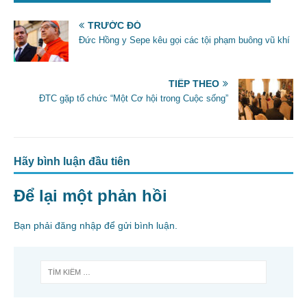
b
TRƯỚC ĐÓ
o
Đức Hồng y Sepe kêu gọi các tội phạm buông vũ khí
o
k
TIẾP THEO
ĐTC gặp tổ chức “Một Cơ hội trong Cuộc sống”
Hãy bình luận đầu tiên
Để lại một phản hồi
Bạn phải
đăng nhập
để gửi bình luận.