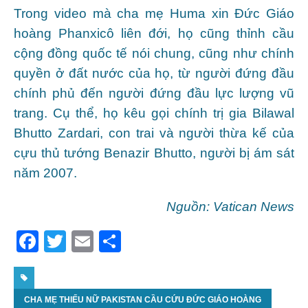
Trong video mà cha mẹ Huma xin Đức Giáo
hoàng Phanxicô liên đới, họ cũng thỉnh cầu
cộng đồng quốc tế nói chung, cũng như chính
quyền ở đất nước của họ, từ người đứng đầu
chính phủ đến người đứng đầu lực lượng vũ
trang. Cụ thể, họ kêu gọi chính trị gia Bilawal
Bhutto Zardari, con trai và người thừa kế của
cựu thủ tướng Benazir Bhutto, người bị ám sát
năm 2007.
Nguồn: Vatican News
F
T
E
S
a
w
m
h
c
itt
ai
ar
CHA MẸ THIẾU NỮ PAKISTAN CẦU CỨU ĐỨC GIÁO HOÀNG
e
er
l
e