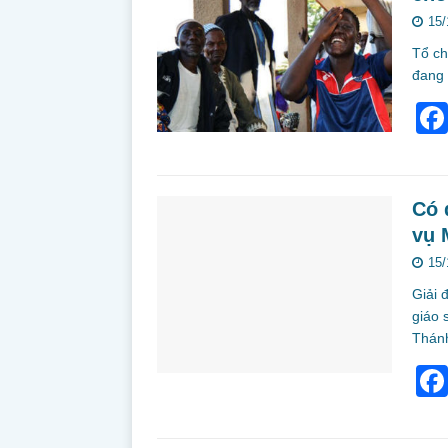
15/
Tổ ch
đang 
Có 
vụ 
15/
Giải 
giáo 
Thán