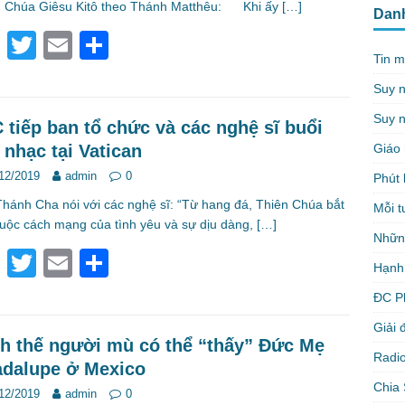
o
 Chúa Giêsu Kitô theo Thánh Matthêu: Khi ấy
[…]
Dan
k
F
T
E
S
Tin m
a
wi
m
h
Suy 
c
tt
ail
ar
Suy n
e
er
e
 tiếp ban tổ chức và các nghệ sĩ buổi
Giáo 
 nhạc tại Vatican
b
12/2019
admin
0
Phút 
o
hánh Cha nói với các nghệ sĩ: “Từ hang đá, Thiên Chúa bắt
Mỗi t
o
uộc cách mạng của tình yêu và sự dịu dàng,
[…]
Nhữn
k
F
T
E
S
Hạnh
a
wi
m
h
ĐC P
c
tt
ail
ar
Giải 
e
er
e
h thế người mù có thể “thấy” Đức Mẹ
Radio
dalupe ở Mexico
b
Chia 
12/2019
admin
0