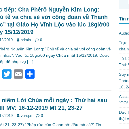
c tiếp: Cha Phêrô Nguyễn Kim Long:
ủ tế và chia sẻ với cộng đoàn về Thánh
Tin 
c” tại Giáo Họ Vĩnh Lộc vào lúc 18giờ00
y 15/12/2019
Audio
12/2019
admin
0
Trực 
cha m
hêrô Nguyễn Kim Long: “Chủ tế và chia sẻ với cộng đoàn về
 nhạc”. Vào lúc 18giờ00 ngày Chúa nhật 15/12/2019. Được
Từ bỏ
tiếp để phục vụ
[…]
Thứ 
F
T
E
S
Suy n
a
wi
m
h
Tháng
16, 
c
tt
ail
ar
Assis
e
er
e
 niệm Lời Chúa mỗi ngày : Thứ hai sau
“GO! 
III MV: 16-12-2019 Mt 21, 23-27
b
Đức T
12/2019
vanqui
0
o
thật 
1, 23-27) “Phép rửa của Gioan bởi đâu mà có?” Tin