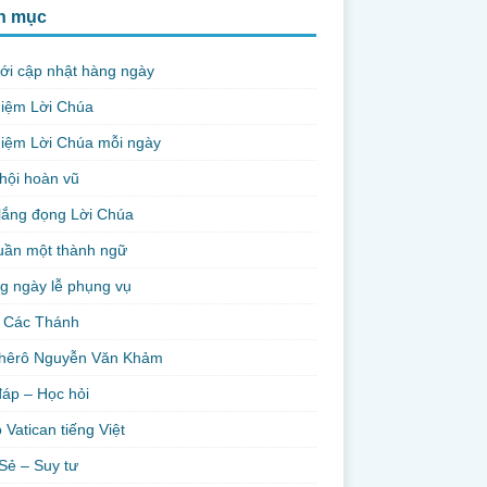
h mục
ới cập nhật hàng ngày
niệm Lời Chúa
iệm Lời Chúa mỗi ngày
hội hoàn vũ
lắng đọng Lời Chúa
uần một thành ngữ
g ngày lễ phụng vụ
 Các Thánh
hêrô Nguyễn Văn Khảm
đáp – Học hỏi
 Vatican tiếng Việt
Sẻ – Suy tư