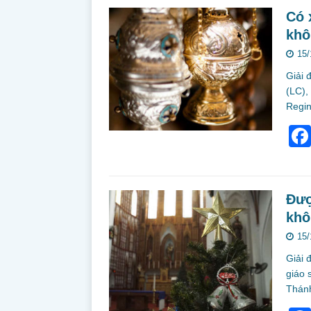
Có 
khô
15/
Giải 
(LC),
Regi
Đượ
khô
15/
Giải 
giáo 
Thán