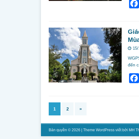
Giá
Mùa
15/
WGPSG
đến c
1
2
»
Bản quyền © 2026 | Theme WordPress viết bởi
MH T