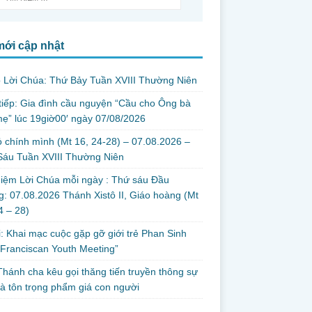
mới cập nhật
 Lời Chúa: Thứ Bảy Tuần XVIII Thường Niên
tiếp: Gia đình cầu nguyện “Cầu cho Ông bà
ẹ” lúc 19giờ00′ ngày 07/08/2026
 chính mình (Mt 16, 24-28) – 07.08.2026 –
Sáu Tuần XVIII Thường Niên
iệm Lời Chúa mỗi ngày : Thứ sáu Đầu
: 07.08.2026 Thánh Xistô II, Giáo hoàng (Mt
24 – 28)
i: Khai mạc cuộc gặp gỡ giới trẻ Phan Sinh
Franciscan Youth Meeting”
hánh cha kêu gọi thăng tiến truyền thông sự
và tôn trọng phẩm giá con người