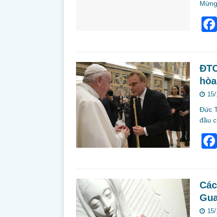
Mừng
ĐTC
hòa
15/
Đức T
đầu c
Các
Gua
15/