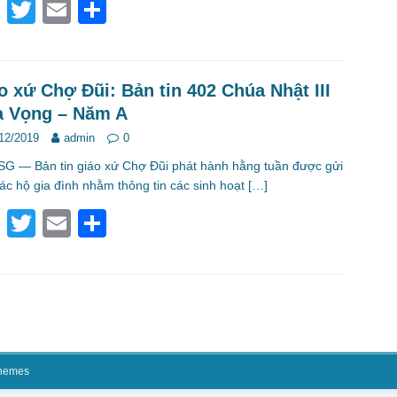
F
T
E
S
a
wi
m
h
c
tt
ail
ar
e
er
e
o xứ Chợ Đũi: Bản tin 402 Chúa Nhật III
 Vọng – Năm A
b
12/2019
admin
0
o
 — Bản tin giáo xứ Chợ Đũi phát hành hằng tuần được gửi
o
ác hộ gia đình nhằm thông tin các sinh hoạt
[…]
k
F
T
E
S
a
wi
m
h
c
tt
ail
ar
e
er
e
b
o
hemes
o