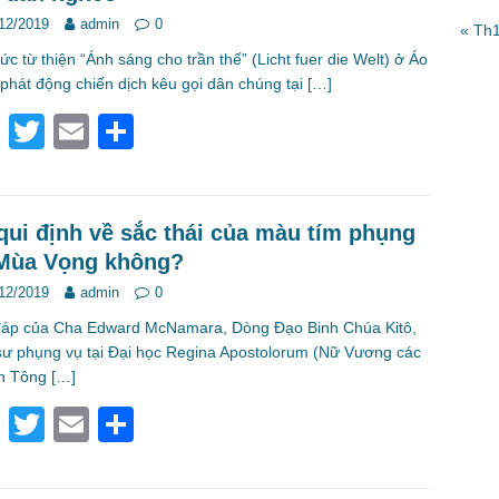
b
12/2019
admin
0
« Th
o
ức từ thiện “Ánh sáng cho trần thế” (Licht fuer die Welt) ở Áo
o
phát động chiến dịch kêu gọi dân chúng tại
[…]
k
F
T
E
S
a
wi
m
h
c
tt
ail
ar
e
er
e
qui định về sắc thái của màu tím phụng
Mùa Vọng không?
b
12/2019
admin
0
o
đáp của Cha Edward McNamara, Dòng Đạo Binh Chúa Kitô,
o
sư phụng vụ tại Đại học Regina Apostolorum (Nữ Vương các
k
h Tông
[…]
F
T
E
S
a
wi
m
h
c
tt
ail
ar