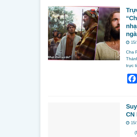
Trự
“Ch
nhạ
ngà
15/
Cha P
Thánh
trực 
Suy
CN 
15/
(Mt 2