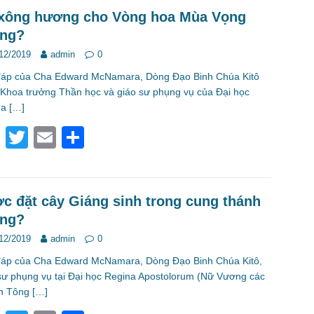
e
er
e
xông hương cho Vòng hoa Mùa Vọng
ng?
b
12/2019
admin
0
o
đáp của Cha Edward McNamara, Dòng Đạo Binh Chúa Kitô
o
 Khoa trưởng Thần học và giáo sư phụng vụ của Đại học
k
na
[…]
F
T
E
S
a
wi
m
h
c
tt
ail
ar
e
er
e
c đặt cây Giáng sinh trong cung thánh
ng?
b
12/2019
admin
0
o
đáp của Cha Edward McNamara, Dòng Đạo Binh Chúa Kitô,
o
sư phụng vụ tại Đại học Regina Apostolorum (Nữ Vương các
k
h Tông
[…]