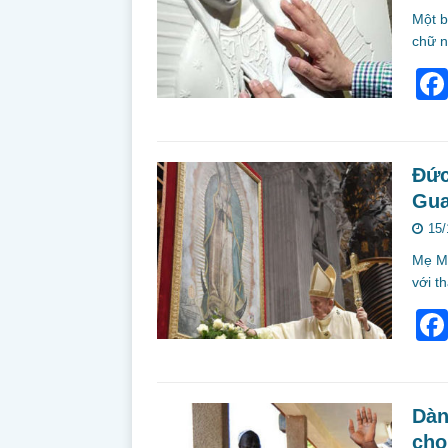
Một b
chữ n
Đức
Gua
15/
Mẹ Ma
với t
Dàn
cho