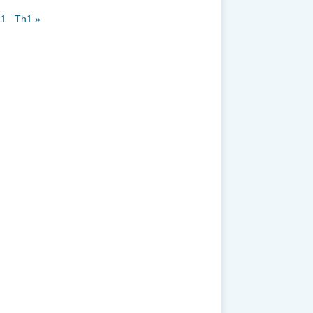
11
Th1 »