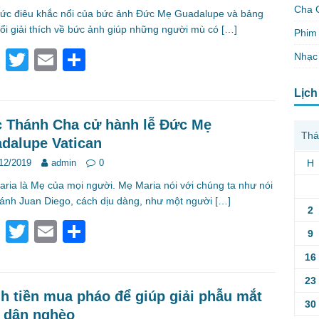
o
Cha 
ức điêu khắc nổi của bức ảnh Đức Mẹ Guadalupe và bảng
o
ổi giải thích về bức ảnh giúp những người mù có
[…]
Phim 
k
F
T
E
S
Nhạc
a
wi
m
h
Lịch
c
tt
ail
ar
e
er
e
 Thánh Cha cử hành lễ Đức Mẹ
Thá
dalupe Vatican
b
H
12/2019
admin
0
o
ria là Mẹ của mọi người. Mẹ Maria nói với chúng ta như nói
o
hánh Juan Diego, cách dịu dàng, như một người
[…]
2
k
F
T
E
S
9
a
wi
m
h
16
c
tt
ail
ar
23
e
er
e
h tiền mua pháo để giúp giải phẫu mắt
30
 dân nghèo