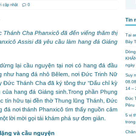
i cập nhật
0
Tin 
c Thánh Cha Phanxicô đã đến viếng thăm thị
Tại a
hanxicô Assisi đã yêu cầu làm hang đá Giáng
Bảy T
Dòng
KHẤN
dừng lại cầu nguyện tại nơi có hang đá đầu
ngày
ng như hang đá nhỏ Bêlem, nơi Đức Trinh Nữ
Suy n
08.08
ây Đức Thánh Cha đã ký tông thư “Dấu chỉ kỳ
14 –
ọng của hang đá Giáng sinh.Trong phần Phụng
Đức T
c tín hữu tại đền thờ Thung lũng Thánh, Đức
Pêru
g đá nơi thánh Phanxicô tìm thấy nguồn cảm
5 vị 
ột lời mời gọi tái khám phá sự đơn giản.
trong
Chân 
 lặng và cầu nguyện