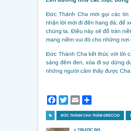
Đức Thánh Cha mời gọi các tín
nhận lời mời đi đến hang đá, để
chúng ta. Điều này sẽ đổ tràn ni
mang niềm vui đó cho những nơi 
Đức Thánh Cha kết thúc với lời c
sáng đêm đen, xóa đi sự dửng d
những người cảm thấy được Cha t
F
T
E
S
a
w
m
h
c
ĐỨC THÁNH CHA THĂM GRECCIO
itt
ai
ar
e
er
l
e
TRƯỚC ĐÓ