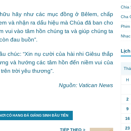
Chia 
 hữu hãy như các mục đồng ở Bêlem, chấp
Cha 
 xem và nhận ra dấu hiệu mà Chúa đã ban cho
Phim 
ềm vui vào tâm hồn chúng ta và giúp chúng ta
Nhạc
còn đau buồn”.
Lịch
ầu chúc: “Xin nụ cười của hài nhi Giêsu thắp
ưng và hướng các tâm hồn đến niềm vui của
Thá
rên trời yêu thương”.
H
Nguồn: Vatican News
2
9
NƠI CÓ HANG ĐÁ GIÁNG SINH ĐẦU TIÊN
16
23
TIẾP THEO