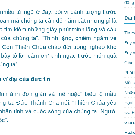
đồng 
hiều từ ngữ ở đây, bởi vì cảnh tượng trước
Dan
goan mà chúng ta cần để nắm bắt những gì là
a tìm kiếm những giây phút thinh lặng và cầu
Tin m
của chúng ta”. “Thinh lặng, chiêm ngắm vẻ
Suy 
 Con Thiên Chúa chào đời trong nghèo khó
Suy n
 bày tỏ lời ‘cám ơn’ kinh ngạc trước món quà
Giáo 
úng ta”.
Phút 
vĩ đại của đức tin
Mỗi t
Nhữn
ình ảnh đơn giản và mê hoặc” biểu lộ mầu
úng ta. Đức Thánh Cha nói: “Thiên Chúa yêu
Hạnh
nhân tính và cuộc sống của chúng ta. Người
ĐC P
c”.
Giải 
Radio