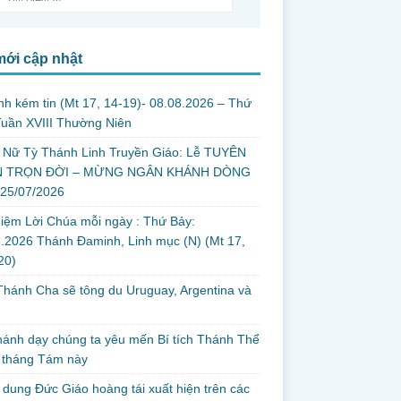
mới cập nhật
nh kém tin (Mt 17, 14-19)- 08.08.2026 – Thứ
uần XVIII Thường Niên
 Nữ Tỳ Thánh Linh Truyền Giáo: Lễ TUYÊN
 TRỌN ĐỜI – MỪNG NGÂN KHÁNH DÒNG
 25/07/2026
iệm Lời Chúa mỗi ngày : Thứ Bảy:
.2026 Thánh Đaminh, Linh mục (N) (Mt 17,
 20)
hánh Cha sẽ tông du Uruguay, Argentina và
thánh dạy chúng ta yêu mến Bí tích Thánh Thể
 tháng Tám này
dung Đức Giáo hoàng tái xuất hiện trên các