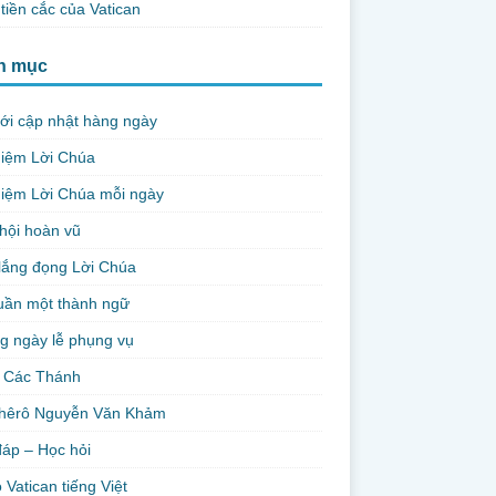
tiền cắc của Vatican
h mục
ới cập nhật hàng ngày
niệm Lời Chúa
iệm Lời Chúa mỗi ngày
hội hoàn vũ
lắng đọng Lời Chúa
uần một thành ngữ
g ngày lễ phụng vụ
 Các Thánh
hêrô Nguyễn Văn Khảm
đáp – Học hỏi
 Vatican tiếng Việt