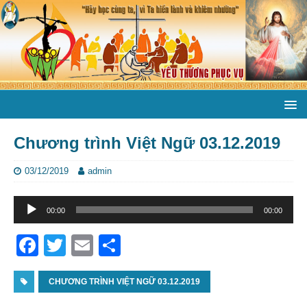
Chương trình Việt Ngữ 03.12.2019
03/12/2019
admin
Trình
00:00
00:00
phát
âm
F
T
E
S
thanh
a
w
m
h
c
CHƯƠNG TRÌNH VIỆT NGỮ 03.12.2019
itt
ai
ar