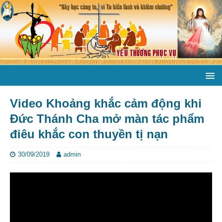
Video Khoảng khắc cảm động khi
Đức Thánh Cha mở màn tác phẩm
điêu khắc con thuyền tị nạn
30/09/2019
admin