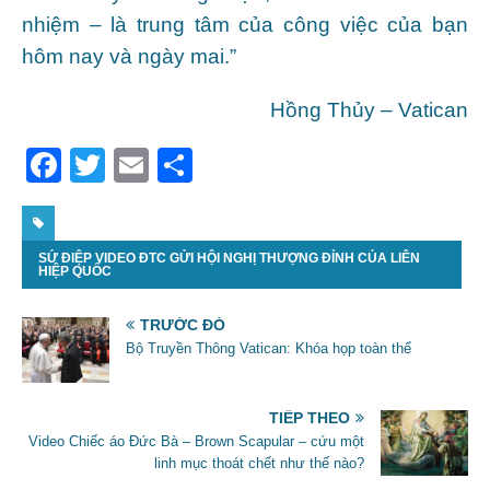
nhiệm – là trung tâm của công việc của bạn
hôm nay và ngày mai.”
Hồng Thủy – Vatican
F
T
E
S
a
w
m
h
c
itt
ai
ar
SỨ ĐIỆP VIDEO ĐTC GỬI HỘI NGHỊ THƯỢNG ĐỈNH CỦA LIÊN
e
er
l
e
HIỆP QUỐC
b
TRƯỚC ĐÓ
o
Bộ Truyền Thông Vatican: Khóa họp toàn thể
o
k
TIẾP THEO
Video Chiếc áo Đức Bà – Brown Scapular – cứu một
linh mục thoát chết như thế nào?