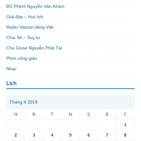
ĐC Phêrô Nguyễn Văn Khảm
Giải đáp – Học hỏi
Radio Vatican tiếng Việt
Chia Sẻ – Suy tư
Cha Giuse Nguyễn Phát Tài
Phim công giáo
Nhạc
Lịch
Tháng 9 2019
H
B
T
N
S
B
C
1
2
3
4
5
6
7
8