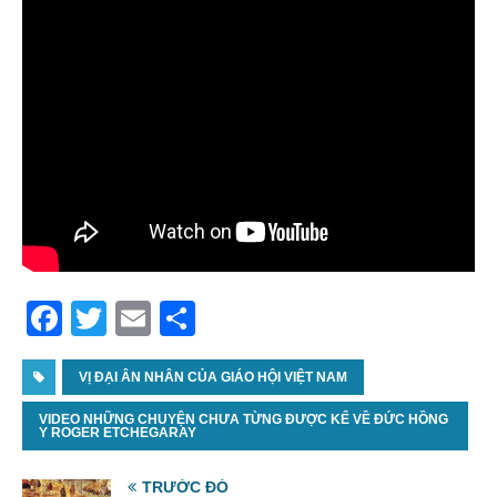
F
T
E
S
a
w
m
h
c
VỊ ĐẠI ÂN NHÂN CỦA GIÁO HỘI VIỆT NAM
itt
ai
ar
e
er
l
e
VIDEO NHỮNG CHUYỆN CHƯA TỪNG ĐƯỢC KỂ VỀ ĐỨC HỒNG
Y ROGER ETCHEGARAY
b
o
TRƯỚC ĐÓ