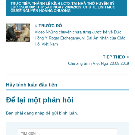
TRỰC TIẾP: THÁNH LỄ KÍNH LCTX TẠI NHÀ THỜ HUYỆN SỸ
LÚC 15GIỜ00' THỨ SÁU NGÀY 20/9/2019. CHỦ TẾ LINH MỤC
GIUSE NGUYỄN HOÀNG CHƯƠNG
TRƯỚC ĐÓ
Video Những chuyện chưa từng được kể về Đức
Hồng Y Roger Etchegaray, vị Đại Ân Nhân của Giáo
Hội Việt Nam
TIẾP THEO
Chương trình Việt Ngữ 20.09.2019
Hãy bình luận đầu tiên
Để lại một phản hồi
Bạn phải
đăng nhập
để gửi bình luận.