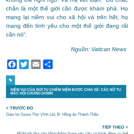
chắn là một thế giới cần được khám phá. Họ
mang lại niềm vui cho xã hội và trên hết, họ
mang đến tình yêu cho một thế giới đang rất
cần nó”.
Nguồn: Vatican News
F
T
E
S
a
w
m
h
c
itt
ai
ar
NIỀM VUI CỦA ĐỜI TU CHIÊM NIỆM ĐƯỢC CHIA SẺ: CÁC NỮ TU
e
er
l
e
MẮC HỘI CHỨNG DOWN
b
TRƯỚC ĐÓ
o
Giáo họ Giuse Thợ Vĩnh Lộc B: Hồng ân Thánh Thần
o
TIẾP THEO
k
ĐGH gởi thư cho tổng thống Syria yêu cầu có hành động cụ thể