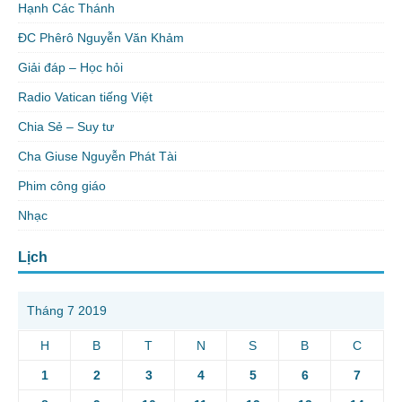
Hạnh Các Thánh
ĐC Phêrô Nguyễn Văn Khảm
Giải đáp – Học hỏi
Radio Vatican tiếng Việt
Chia Sẻ – Suy tư
Cha Giuse Nguyễn Phát Tài
Phim công giáo
Nhạc
Lịch
Tháng 7 2019
H
B
T
N
S
B
C
1
2
3
4
5
6
7