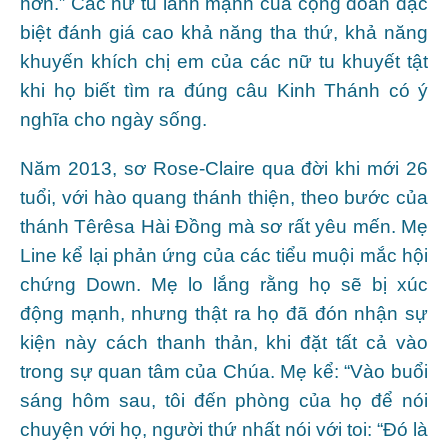
hơn.” Các nữ tu lành mạnh của cộng đoàn đặc
biệt đánh giá cao khả năng tha thứ, khả năng
khuyến khích chị em của các nữ tu khuyết tật
khi họ biết tìm ra đúng câu Kinh Thánh có ý
nghĩa cho ngày sống.
Năm 2013, sơ Rose-Claire qua đời khi mới 26
tuổi, với hào quang thánh thiện, theo bước của
thánh Têrêsa Hài Đồng mà sơ rất yêu mến. Mẹ
Line kể lại phản ứng của các tiểu muội mắc hội
chứng Down. Mẹ lo lắng rằng họ sẽ bị xúc
động mạnh, nhưng thật ra họ đã đón nhận sự
kiện này cách thanh thản, khi đặt tất cả vào
trong sự quan tâm của Chúa. Mẹ kể: “Vào buổi
sáng hôm sau, tôi đến phòng của họ để nói
chuyện với họ, người thứ nhất nói với toi: “Đó là