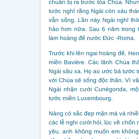
chuẩn bị ra trước tòa Chúa. Nhưn
tước nghĩ rằng Ngài còn sáu thán
vẫn sống. Lần này Ngài nghĩ th
hảo hơn nữa. Sau 6 năm trong 
làm hoàng đế nước Đức -Roma.
Trước khi lên ngai hoàng đế, Henr
miền Bavière. Các lãnh Chúa th
Ngài sâu xa. Họ ao ước bá tước t
với Chúa sẽ sống độc thân. Vì vâ
Ngài nhận cưới Cunégonda, một
tước miền Luxembourg.
Nàng có sắc đẹp mặn mà và nhiề
các lễ nghi cưới hỏi, lúc về chốn 
yêu, anh không muốn em không h