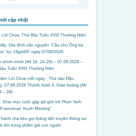
mới cập nhật
 Lời Chúa: Thứ Bảy Tuần XVIII Thường Niên
tiếp: Gia đình cầu nguyện “Cầu cho Ông bà
ẹ” lúc 19giờ00′ ngày 07/08/2026
 chính mình (Mt 16, 24-28) – 07.08.2026 –
Sáu Tuần XVIII Thường Niên
iệm Lời Chúa mỗi ngày : Thứ sáu Đầu
: 07.08.2026 Thánh Xistô II, Giáo hoàng (Mt
24 – 28)
i: Khai mạc cuộc gặp gỡ giới trẻ Phan Sinh
Franciscan Youth Meeting”
hánh cha kêu gọi thăng tiến truyền thông sự
và tôn trọng phẩm giá con người