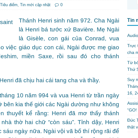
Tiêu điểm
,
Tin mới cập nhật
0
Thánh Henri sinh năm 972. Cha Ngài
Tin 
là Henri bá tước xứ Bavière. Mẹ Ngài
Audio
là Gisèle, con gái của Conrad, vua
Trực 
 việc giáo dục con cái, Ngài được mẹ giao
cha m
eshim, miền Saxe, rồi sau đó cho thánh
Từ bỏ
Thứ 
Suy n
Henri đã chịu hai cái tang cha và thầy.
Tháng
16, 
tháng 10 năm 994 và vua Henri từ trần ngày
Assis
ở bên kia thế giới các Ngài dường như không
“GO! 
n thuyết kể rằng: Henri đã mơ thấy thánh
Đức T
 nhà thờ hai chữ “còn sáu”. Tỉnh dậy, Henri
thật 
sáu ngày nữa. Ngài vội vã bố thí rộng rãi để