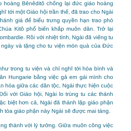
 hoàng Bênêditô chống lại đức giáo hoàng
ĩ tới một Giáo hội trần thế, đã trao cho Ngài
thánh giá để biểu trưng quyền hạn trao phó
húa Kitô phổ biến khắp muôn dân. Trở lại
ombardie. Rồi với nhiệt tình, Ngài đã viếng tu
u ngày và tặng cho tu viện món quà của Đức
ư trong tu viện và chỉ nghĩ tới hòa bình và
dân Hungarie bằng việc gả em gái mình cho
n hòa giữa các dân tộc, Ngài thực hiện cuộc
i với Giáo hội, Ngài lo trùng tu các thánh
c biệt hơn cả, Ngài đã thành lập giáo phận
nh tòa giáo phận này Ngài sẽ được mai táng.
ung thành với lý tưởng. Giữa muôn công việc