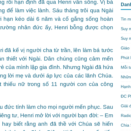
g rồi hạn định đã qua Henri vẫn sống. Vị bá
Dan
g để làm việc lành. Sáu tháng trôi qua Ngài
ời hạn kéo dài 6 năm và cố gắng sống hoàn
Tin m
trường nhân đức ấy, Henri bỗng được chọn
Suy 
Suy n
Giáo 
i đã kế vị người cha từ trần, lên làm bá tước
Phút 
ân thiết với Ngài. Dân chúng cũng cảm mến
rẻ của mình lập gia đình. Nhưng Ngài đã hứa
Mỗi t
ng lời mẹ và dưới áp lực của các lãnh Chúa.
Nhữn
 thiếu nữ trong số 11 người con của công
Hạnh
ĐC P
Giải 
u đức tính làm cho mọi người mến phục. Sau
riêng tư, Henri mở lời với người bạn đời: – Em
Radio
ay biết rằng anh đã thề với Chúa sẽ hiến
Chia 