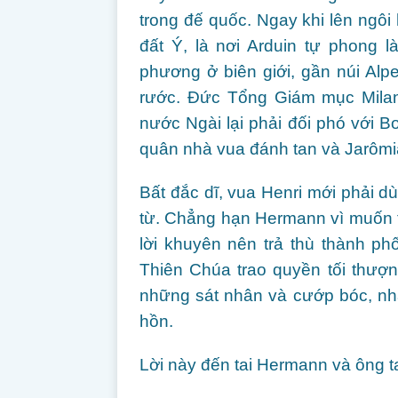
trong đế quốc. Ngay khi lên ngô
đất Ý, là nơi Arduin tự phong l
phương ở biên giới, gần núi Al
rước. Đức Tổng Giám mục Milan
nước Ngài lại phải đối phó với B
quân nhà vua đánh tan và Jarômia
Bất đắc dĩ, vua Henri mới phải d
từ. Chẳng hạn Hermann vì muốn t
lời khuyên nên trả thù thành p
Thiên Chúa trao quyền tối thượ
những sát nhân và cướp bóc, nhất
hồn.
Lời này đến tai Hermann và ông ta