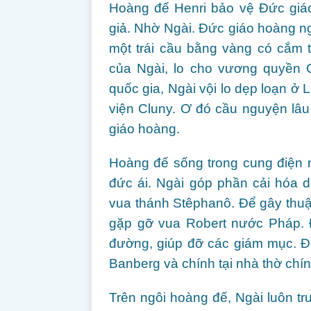
Hoàng đế Henri bảo vệ Đức giáo
giả. Nhờ Ngài. Đức giáo hoàng ngh
một trái cầu bằng vàng có cắm 
của Ngài, lo cho vương quyền C
quốc gia, Ngài vội lo dẹp loạn ở L
viện Cluny. Ơ đó cầu nguyện lâ
giáo hoàng.
Hoàng đế sống trong cung điện nh
đức ái. Ngài góp phần cải hóa 
vua thánh Stêphanô. Để gây thuậ
gặp gỡ vua Robert nước Pháp. Đố
đường, giúp đỡ các giám mục. Đặ
Banberg và chính tại nhà thờ chí
Trên ngôi hoàng đế, Ngài luôn tr