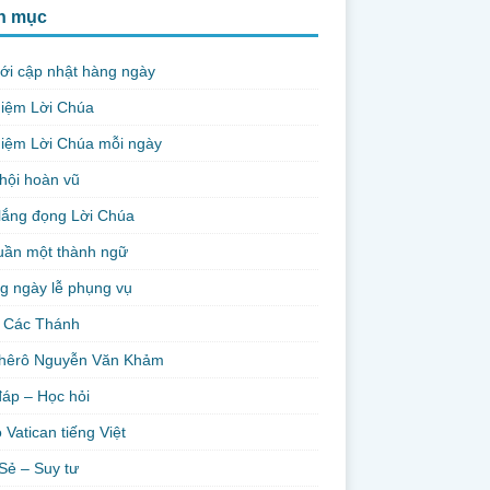
h mục
ới cập nhật hàng ngày
niệm Lời Chúa
iệm Lời Chúa mỗi ngày
hội hoàn vũ
lắng đọng Lời Chúa
uần một thành ngữ
g ngày lễ phụng vụ
 Các Thánh
hêrô Nguyễn Văn Khảm
đáp – Học hỏi
 Vatican tiếng Việt
Sẻ – Suy tư