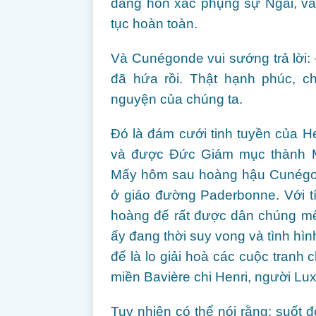
dâng hồn xác phụng sự Ngài, và 
tục hoàn toàn.
Và Cunégonde vui sướng trả lời:
đã hứa rồi. Thật hạnh phúc, c
nguyện của chúng ta.
Đó là đám cưới tinh tuyền của H
và được Đức Giám mục thành 
Mấy hôm sau hoàng hậu Cunégond
ở giáo đường Paderbonne. Với tín
hoàng đế rất được dân chúng m
ấy đang thời suy vong và tình hìn
đế là lo giải hoà các cuộc tranh
miền Bavière chi Henri, người L
Tuy nhiên có thể nói rằng: suốt đ