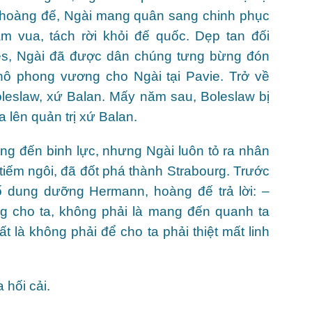
i hoàng đế, Ngài mang quân sang chinh phục
àm vua, tách rời khỏi đế quốc. Dẹp tan đối
pes, Ngài đã được dân chúng tưng bừng đón
ô phong vương cho Ngài tại Pavie. Trở về
oleslaw, xứ Balan. Mấy năm sau, Boleslaw bị
 lên quản trị xứ Balan.
ùng đến binh lực, nhưng Ngài luôn tỏ ra nhân
iếm ngôi, đã đốt phá thành Strabourg. Trước
hố dung dưỡng Hermann, hoàng đế trả lời: –
ng cho ta, không phải là mang đến quanh ta
 là không phải để cho ta phải thiệt mất linh
 hối cải.