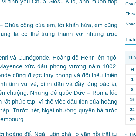
vì tình yêu Chúa Giêsu Kitô, anh muốn tiếp
Cha 
Phim 
Nhạc
 – Chúa công của em, lời khấn hứa, em cũng
húng ta có thể trung thành với những ước
Lịch
enri và Cunégonde. Hoàng đế Henri lên ngôi
Thá
Mayence xức dầu phong vương năm 1002.
H
e cũng được truy phong và đội triều thiên
1
h tình vui vẻ, bình dân và đầy lòng bác ái,
8
ến chuộng. Nhưng đế quốc Đức – Roma lúc
15
h rất phức tạp. Vì thế việc đầu tiên của hoàng
22
 chấp. Trước hết, Ngài nhường quyền bá tước
uxembourg.
29
ời hoàng đế, Ngài luôn phải lo vãn hồi trật tự
« Th