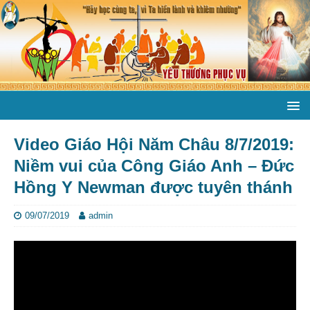
Video Giáo Hội Năm Châu 8/7/2019:
Niềm vui của Công Giáo Anh – Đức
Hồng Y Newman được tuyên thánh
09/07/2019
admin