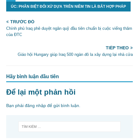
ÚC: PHÂN BIỆT ĐỐI XỬ DỰA TRÊN NIỀM TIN LÀ BẤT HỢP PHÁP
e
er
l
e
b
TRƯỚC ĐÓ
o
Chính phủ Iraq phê duyệt ngân quỹ đầu tiên chuẩn bị cuộc viếng thăm
của ĐTC
o
k
TIẾP THEO
Giáo hội Hungary giúp Iraq 500 ngàn đô la xây dựng lại nhà cửa
Hãy bình luận đầu tiên
Để lại một phản hồi
Bạn phải
đăng nhập
để gửi bình luận.