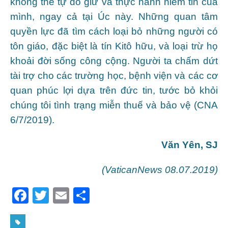
không thể tự do giữ và thực hành niềm tin của
mình, ngay cả tại Úc này. Những quan tâm
quyền lực đã tìm cách loại bỏ những người có
tôn giáo, đặc biệt là tín Kitô hữu, và loại trừ họ
khoải đời sống công cộng. Người ta chấm dứt
tài trợ cho các trường học, bệnh viện và các cơ
quan phúc lợi dựa trên đức tin, tước bỏ khỏi
chúng tôi tình trạng miễn thuế và bảo vệ (CNA
6/7/2019).
Văn Yên, SJ
(VaticanNews 08.07.2019)
F
T
E
S
a
w
m
h
c
itt
ai
ar