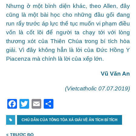
Nhưng ở một bình diện khác, theo Allen, đây
cũng là một bài học cho những đầu gối đang
run rẩy trước áp lực thế tục muốn vi phạm điều
vốn là cốt lõi để người ta chạy tới với lòng
thương xót của Thiên Chúa trong bí tích hòa
giải. Vì đây không hẳn là lời của Đức Hồng Y
Piacenza mà chính là lời của xếp lớn.
Vũ Văn An
(Vietcatholic 07.07.2019)
F
T
E
S
a
w
m
h
c
CHÚ DẪN CỦA TÔNG TÒA XÁ GIẢI VỀ ẤN TÍCH BÍ TÍCH
itt
ai
ar
e
er
l
e
TRƯỚC ĐÓ