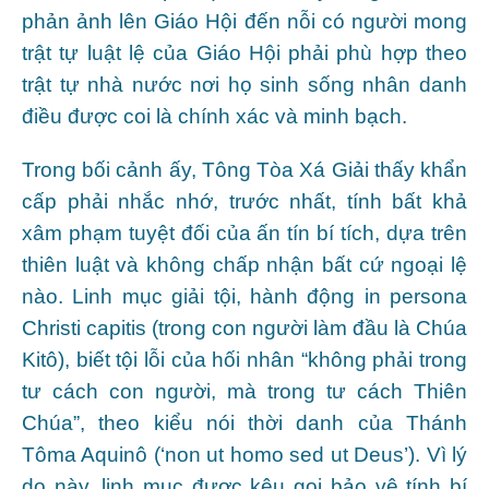
phản ảnh lên Giáo Hội đến nỗi có người mong
trật tự luật lệ của Giáo Hội phải phù hợp theo
trật tự nhà nước nơi họ sinh sống nhân danh
điều được coi là chính xác và minh bạch.
Trong bối cảnh ấy, Tông Tòa Xá Giải thấy khẩn
cấp phải nhắc nhớ, trước nhất, tính bất khả
xâm phạm tuyệt đối của ấn tín bí tích, dựa trên
thiên luật và không chấp nhận bất cứ ngoại lệ
nào. Linh mục giải tội, hành động in persona
Christi capitis (trong con người làm đầu là Chúa
Kitô), biết tội lỗi của hối nhân “không phải trong
tư cách con người, mà trong tư cách Thiên
Chúa”, theo kiểu nói thời danh của Thánh
Tôma Aquinô (‘non ut homo sed ut Deus’). Vì lý
do này, linh mục được kêu gọi bảo vệ tính bí