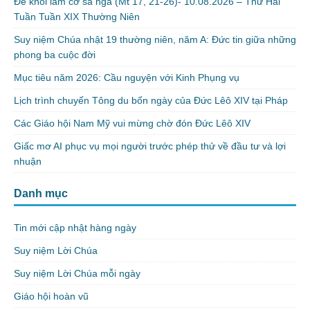
Để khỏi làm cớ sa ngã (Mt 17, 21-26)- 10.08.2026 – Thứ Hai
Tuần Tuần XIX Thường Niên
Suy niệm Chúa nhật 19 thường niên, năm A: Đức tin giữa những
phong ba cuộc đời
Mục tiêu năm 2026: Cầu nguyện với Kinh Phụng vụ
Lịch trình chuyến Tông du bốn ngày của Đức Lêô XIV tại Pháp
Các Giáo hội Nam Mỹ vui mừng chờ đón Đức Lêô XIV
Giấc mơ AI phục vụ mọi người trước phép thử về đầu tư và lợi
nhuận
Danh mục
Tin mới cập nhật hàng ngày
Suy niệm Lời Chúa
Suy niệm Lời Chúa mỗi ngày
Giáo hội hoàn vũ