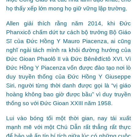
họ thấy xếp lớn mong họ giữ vững lập trường.
Allen giải thích rằng năm 2014, khi Đức
Phanxicô chấm dứt tư cách bộ trưởng Bộ Giáo
Sĩ của Đức Hồng Y Mauro Piacenza, ai cũng
nghĩ ngài tách mình ra khỏi đường hướng của
Đức Gioan Phaolô II và Đức Bênêđíctô XVI. Vì
Đức Hồng Y Piacenza vốn được đào tạo nơi lò
duy truyền thống của Đức Hồng Y Giuseppe
Siri, người từng thời danh được gọi là “vị giáo
hoàng không bao giờ được bầu” vì duy truyền
thống so với Đức Gioan XXIII năm 1958.
Lui vào bóng tối một thời gian, nay tái xuất
mạnh mẽ với một Chú Dẫn rất thẳng rất thực
để bảo vệ ấn tín bí tích giữa lúc có những cuộc