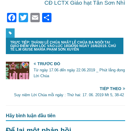
CĐ LCTX Giáo hạt Tân Sơn Nhì
F
T
E
S
a
w
m
h
c
itt
ai
ar
TRỰC TIẾP: THÁNH LỄ CHÚA NHẬT LỄ CHÚA BA NGÔI TẠI
e
er
l
e
GIÁO ĐIỂM VĨNH LỘC VÀO LÚC 18GIỜ00 NGÀY 16/6/2019. CHỦ
TẾ L.M GIUSE MARIA PHẠM SƠN XUYÊN
b
o
TRƯỚC ĐÓ
Từ ngày 17.06 đến ngày 22.06.2019 _ Phút lắng đọng
o
Lời Chúa
k
TIẾP THEO
Suy niệm Lời Chúa mỗi ngày : Thứ hai: 17. 06. 2019 Mt 5, 38-42
Hãy bình luận đầu tiên
Để lại một phản hồi