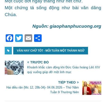
Một cuộc đời ngay thẳng như nét chữ.
Một chứng tá sống động như bài văn dâng
Chúa.
Nguồn: giaophanphucuong.org
F
T
E
S
a
w
m
h
c
VĂN HAY CHỮ TỐT - MỖI TUẦN MỘT THÀNH NGỮ
itt
ai
ar
e
er
l
e
TRƯỚC ĐÓ
b
Khoảnh khắc cảm động khi Đức Giáo hoàng Lêô XIV
quỳ xuống giúp đỡ một linh mục
o
o
TIẾP THEO
Hai điều răn (Mc 12, 28b-34)- 04.06.2026 – Thứ Năm
k
Tuần 9 Thường Niên