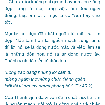
– Cha xứ tôi không chỉ giảng hay mà còn sống
đẹp; từng lời nói, từng việc làm đều ngay
thẳng; thật là một vị mục tử có “văn hay chữ
tốt”.
Mọi lời nói đẹp đều bắt nguồn từ một trái tim
đẹp. Nếu tâm hồn là nguồn mạch trong lành,
thì lời nói sẽ là dòng nước mát, và việc làm sẽ
là những đóa hoa nở ra từ dòng nước ấy.
Thánh vịnh đã diễn tả thật đẹp:
“Lòng trào dâng những lời cẩm tú,
miệng ngâm thơ mừng chúc thánh quân,
lưỡi tôi ví tựa tay người phóng bút”
(Tv 45,2).
Câu Thánh vịnh đã ví von đậm chất thơ: trái tim
là nguồn mạch, đôi môi là dòng chảy, và chiếc