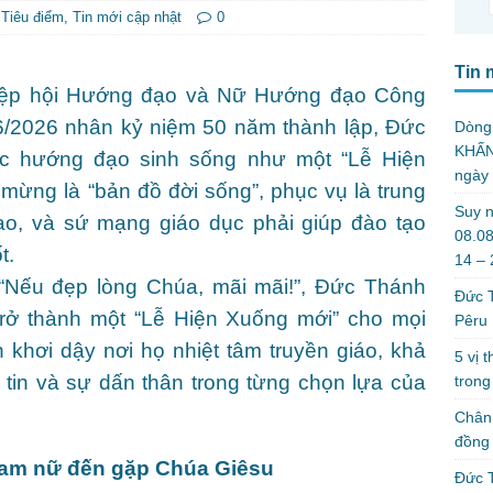
,
Tiêu điểm
,
Tin mới cập nhật
0
Tin 
Hiệp hội Hướng đạo và Nữ Hướng đạo Công
/6/2026 nhân kỷ niệm 50 năm thành lập, Đức
Dòng
KHẤN
c hướng đạo sinh sống như một “Lễ Hiện
ngày
mừng là “bản đồ đời sống”, phục vụ là trung
Suy n
, và sứ mạng giáo dục phải giúp đào tạo
08.08
t.
14 –
, “Nếu đẹp lòng Chúa, mãi mãi!”, Đức Thánh
Đức T
rở thành một “Lễ Hiện Xuống mới” cho mọi
Pêru
khơi dậy nơi họ nhiệt tâm truyền giáo, khả
5 vị 
tin và sự dấn thân trong từng chọn lựa của
trong
Chân 
đồng 
nam nữ đến gặp Chúa Giêsu
Đức T