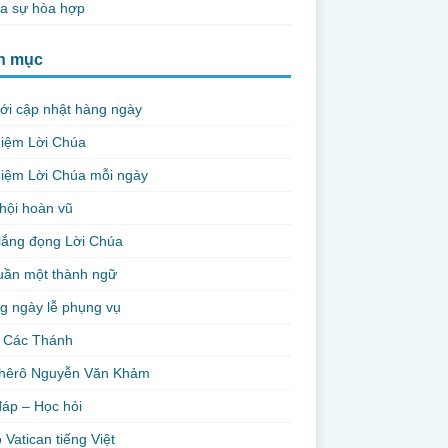
ủa sự hòa hợp
h mục
ới cập nhật hàng ngày
niệm Lời Chúa
iệm Lời Chúa mỗi ngày
hội hoàn vũ
lắng đọng Lời Chúa
uần một thành ngữ
g ngày lễ phụng vụ
 Các Thánh
hêrô Nguyễn Văn Khảm
đáp – Học hỏi
 Vatican tiếng Việt