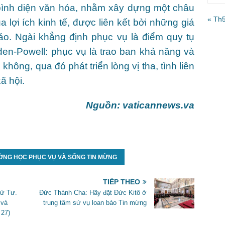
 bình diện văn hóa, nhằm xây dựng một châu
« Th
 lợi ích kinh tế, được liên kết bởi những giá
iáo. Ngài khẳng định phục vụ là điểm quy tụ
en-Powell: phục vụ là trao ban khả năng và
hông, qua đó phát triển lòng vị tha, tình liên
ã hội.
Nguồn: vaticannews.va
ỜNG HỌC PHỤC VỤ VÀ SỐNG TIN MỪNG
TIẾP THEO
hứ Tư.
Đức Thánh Cha: Hãy đặt Đức Kitô ở
 và
trung tâm sứ vụ loan báo Tin mừng
 27)