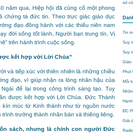
sứ c
0 năm qua, Hiệp hội đã củng cố một phong
ả chứng tá đức tin. Theo trực giác giáo dục
Dan
ướng đạo đồng hành với các thiếu niên nam
Tin m
 đời sống tốt lành, Người bạn trung tín, Vị
” trên hành trình cuộc sống.
Suy 
Suy n
ược kết hợp với Lời Chúa”
Giáo 
i và tiếp xúc với thiên nhiên là những chiều
Phút 
ướng đạo, vì giúp nhận ra lòng nhân hậu của
Mỗi t
gài để lại trong công trình sáng tạo. Tuy
Nhữn
 cần được kết hợp với Lời Chúa. Đức Thánh
Hạnh
 kín múc từ Kinh thánh như từ nguồn nước
ĐC P
trình trưởng thành nhân bản và thiêng liêng.
Giải 
uốn sách, nhưng là chính con người Đức
Radio