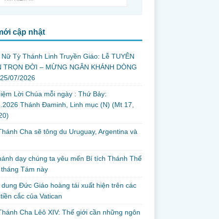
mới cập nhật
 Nữ Tỳ Thánh Linh Truyền Giáo: Lễ TUYÊN
 TRỌN ĐỜI – MỪNG NGÂN KHÁNH DÒNG
 25/07/2026
iệm Lời Chúa mỗi ngày : Thứ Bảy:
.2026 Thánh Đaminh, Linh mục (N) (Mt 17,
 20)
hánh Cha sẽ tông du Uruguay, Argentina và
thánh dạy chúng ta yêu mến Bí tích Thánh Thể
 tháng Tám này
dung Đức Giáo hoàng tái xuất hiện trên các
tiền cắc của Vatican
hánh Cha Lêô XIV: Thế giới cần những ngôn