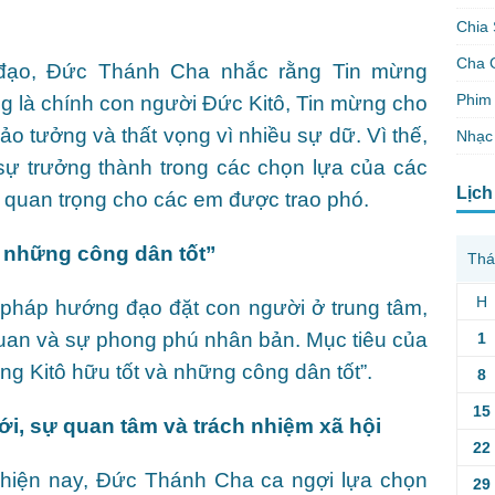
Chia 
Cha 
 đạo, Đức Thánh Cha nhắc rằng Tin mừng
Phim 
g là chính con người Đức Kitô, Tin mừng cho
o tưởng và thất vọng vì nhiều sự dữ. Vì thế,
Nhạc
sự trưởng thành trong các chọn lựa của các
Lịch
quan trọng cho các em được trao phó.
à những công dân tốt”
Thá
H
pháp hướng đạo đặt con người ở trung tâm,
uan và sự phong phú nhân bản. Mục tiêu của
1
g Kitô hữu tốt và những công dân tốt”.
8
15
n đới, sự quan tâm và trách nhiệm xã hội
22
p hiện nay, Đức Thánh Cha ca ngợi lựa chọn
29