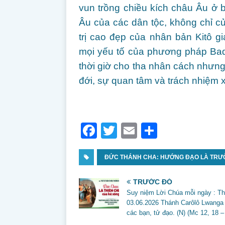
vun trồng chiều kích châu Âu ở
Âu của các dân tộc, không chỉ của
trị cao đẹp của nhân bản Kitô g
mọi yếu tố của phương pháp Bad
thời giờ cho tha nhân cách nhưng k
đới, sự quan tâm và trách nhiệm x
F
T
E
S
a
w
m
h
c
ĐỨC THÁNH CHA: HƯỚNG ĐẠO LÀ TRƯ
itt
ai
ar
e
er
l
e
TRƯỚC ĐÓ
b
Suy niệm Lời Chúa mỗi ngày : T
03.06.2026 Thánh Carôlô Lwanga
o
các bạn, tử đạo. (N) (Mc 12, 18 –