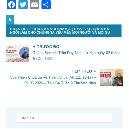
F
T
E
S
a
w
m
h
c
itt
ai
ar
HUẤN DỤ LỄ CHÚA BA NGÔI NĂM A (31/5/2026) - CHÚA BA
e
er
l
e
NGÔI LÀM CHO CHÚNG TA YÊU MẾN MỌI NGƯỜI VÀ MỌI SỰ
b
TRƯỚC ĐÓ
o
Thánh Đaminh Trần Duy Ninh, tử đạo ngày 02 tháng
o
6 năm 1862
k
TIẾP THEO
Của Thiên Chúa trả về Thiên Chúa (Mc 12, 13-17) –
02.06.2026 – Thứ Ba Tuần 9 Thường Niên