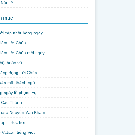
, Năm A
h mục
ới cập nhật hàng ngày
niệm Lời Chúa
iệm Lời Chúa mỗi ngày
hội hoàn vũ
lắng đọng Lời Chúa
uần một thành ngữ
g ngày lễ phụng vụ
 Các Thánh
hêrô Nguyễn Văn Khảm
đáp – Học hỏi
 Vatican tiếng Việt