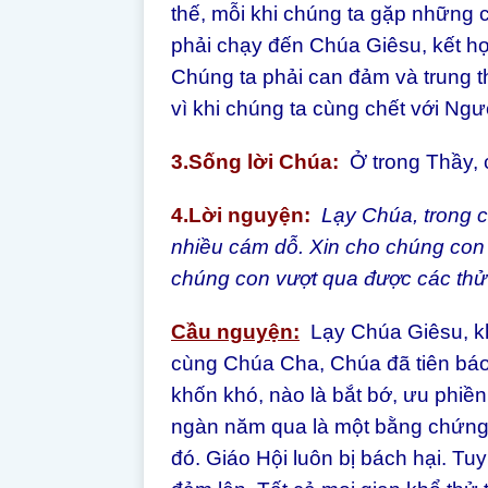
thế, mỗi khi chúng ta gặp những 
phải chạy đến Chúa Giêsu, kết h
Chúng ta phải can đảm và trung 
vì khi chúng ta cùng chết với Ngư
3.Sống lời Chúa:
Ở trong Thầy, 
4.Lời nguyện:
Lạy Chúa, trong 
nhiều cám dỗ. Xin cho chúng con 
chúng con vượt qua được các thử
Cầu nguyện:
Lạy Chúa Giêsu, khá
cùng Chúa Cha, Chúa đã tiên báo
khốn khó, nào là bắt bớ, ưu phiền
ngàn năm qua là một bằng chứng 
đó. Giáo Hội luôn bị bách hại. Tu