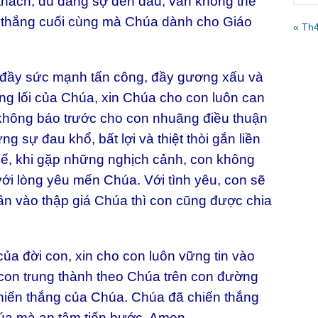
 thách, dù đáng sợ đến đâu, vẫn không thể
n thắng cuối cùng mà Chúa dành cho Giáo
« Th
đầy sức mạnh tấn công, đầy gương xấu và
ờng lối của Chúa, xin Chúa cho con luôn can
không báo trước cho con nhuãng điều thuận
ng sự đau khổ, bất lợi và thiệt thòi gắn liền
hế, khi gặp những nghịch cảnh, con không
ới lòng yêu mến Chúa. Với tình yêu, con sẽ
hần vào thập giá Chúa thì con cũng được chia
 đời con, xin cho con luôn vững tin vào
 con trung thành theo Chúa trên con đường
hiến thắng của Chúa. Chúa đã chiến thắng
Chúa mà an tâm tiến bước. Amen.