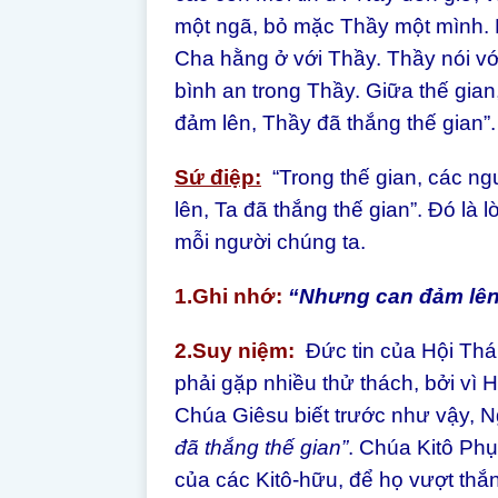
một ngã, bỏ mặc Thầy một mình. 
Cha hằng ở với Thầy. Thầy nói v
bình an trong Thầy. Giữa thế gia
đảm lên, Thầy đã thắng thế gian”.
Sứ điệp:
“Trong thế gian, các n
lên, Ta đã thắng thế gian”. Đó là 
mỗi người chúng ta.
1.Ghi nhớ:
“Nhưng can đảm lên!
2.Suy niệm:
Đức tin của Hội Thá
phải gặp nhiều thử thách, bởi vì 
Chúa Giêsu biết trước như vậy, Ng
đã thắng thế gian”
. Chúa Kitô Ph
của các Kitô-hữu, để họ vượt thắn