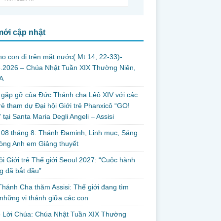
mới cập nhật
ho con đi trên mặt nước( Mt 14, 22-33)-
8.2026 – Chúa Nhật Tuần XIX Thường Niên,
A
gặp gỡ của Đức Thánh cha Lêô XIV với các
rẻ tham dự Đại hội Giới trẻ Phanxicô “GO!
 tại Santa Maria Degli Angeli – Assisi
08 tháng 8: Thánh Đaminh, Linh mục, Sáng
òng Anh em Giảng thuyết
ội Giới trẻ Thế giới Seoul 2027: “Cuộc hành
 đã bắt đầu”
hánh Cha thăm Assisi: Thế giới đang tìm
những vị thánh giữa các con
o Lời Chúa: Chúa Nhật Tuần XIX Thường