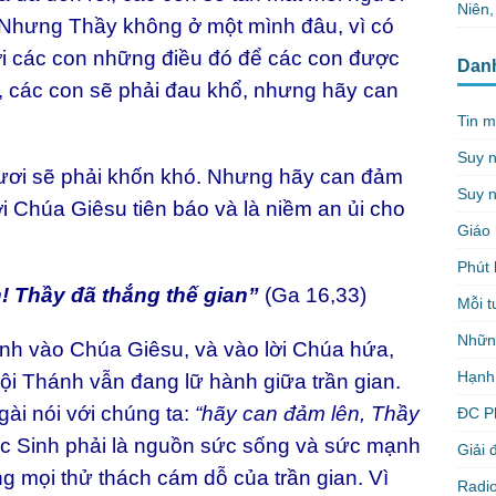
Niên
Nhưng Thầy không ở một mình đâu, vì có
ới các con những điều đó để các con được
Dan
n, các con sẽ phải đau khổ, nhưng hãy can
Tin m
Suy 
gươi sẽ phải khốn khó. Nhưng hãy can đảm
Suy n
lời Chúa Giêsu tiên báo và là niềm an ủi cho
Giáo 
Phút 
 Thầy đã thắng thế gian”
(Ga 16,33)
Mỗi t
Nhữn
nh vào Chúa Giêsu, và vào lời Chúa hứa,
Hạnh
Hội Thánh vẫn đang lữ hành giữa trần gian.
ài nói với chúng ta:
“hãy can đảm lên, Thầy
ĐC P
ục Sinh phải là nguồn sức sống và sức mạnh
Giải 
g mọi thử thách cám dỗ của trần gian. Vì
Radio