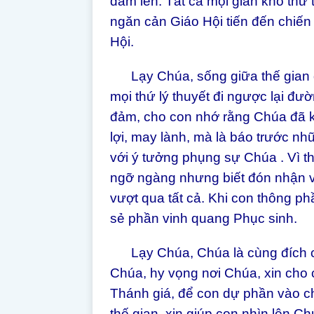
đảm lên. Tất cả mọi gian khổ thử
ngăn cản Giáo Hội tiến đến chiế
Hội.
Lạy Chúa, sống giữa thế gian 
mọi thứ lý thuyết đi ngược lại đư
đảm, cho con nhớ rằng Chúa đã 
lợi, may lành, mà là báo trước nhữ
với ý tưởng phụng sự Chúa . Vì t
ngỡ ngàng nhưng biết đón nhận v
vượt qua tất cả. Khi con thông p
sẻ phần vinh quang Phục sinh.
Lạy Chúa, Chúa là cùng đích của
Chúa, hy vọng nơi Chúa, xin cho
Thánh giá, để con dự phần vào c
thế gian, xin giúp con nhìn lên 