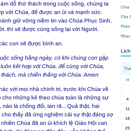
cám dỗ thử thách trong cuộc sống, chúng ta
Chia 
ợp với Chúa, để được an ủi và mạnh sức.
Cha 
thành giữ vững niềm tin vào Chúa Phục Sinh,
Phim 
ời, thì sẽ được cùng sống lại với Người.
Nhạc
các con sẽ được bình an.
Lịch
cuộc sống hằng ngày, có khi chúng con gặp
luôn kết hợp với Chúa, để cùng với Chúa,
Thá
 thách, mà chiến thắng với Chúa. Amen
H
c với mọi nhà chính trị, trước khi Chúa về
 cho những kẻ theo chúa toàn là những sự
4
, nào là chống đối, tan rã…Quả thật, hai
11
cho thấy đã ứng nghiệm cái sự thật đáng sợ
18
y nhiên Chúa đã an ủi khích lệ Giáo Hội can
25