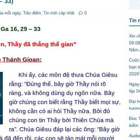
– 33)
úa mỗi ngày
,
Tiêu điểm
,
Tin mới cập nhật
0
Tin 
Ga 16, 29 – 33
Xin c
09.0
n, Thầy đã thắng thế gian”
Năm 
o Thánh Gioan:
Cuộc 
bạn t
2026”
Khi ấy, các môn đệ thưa Chúa Giêsu
rằng: “Đúng thế, bây giờ Thầy nói rõ
Ngày 
lập D
ràng, và không dùng dụ ngôn nữa. Bây
Đại h
giờ chúng con biết rằng Thầy biết mọi sự,
hương
không cần có ai hỏi Thầy nữa. Bởi đó
Đức T
chúng con tin Thầy bởi Thiên Chúa mà
kiếm 
ra”. Chúa Giêsu đáp lại các ông: “Bây giờ
Audi
à đã đến rồi, các con sẽ tản mát mỗi người