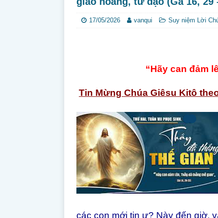
giáo hoàng, tử đạo (Ga 16, 29 
17/05/2026
vanqui
Suy niệm Lời Ch
“Hãy can đảm lê
Tin Mừng Chúa Giêsu Kitô the
các con mới tin ư? Này đến giờ, v