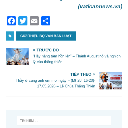
(vaticannews.va)
F
T
E
S
a
w
m
h
c
GIỚI THIỆU BỘ VĂN BẢN LUẬT
itt
ai
ar
e
er
l
e
TRƯỚC ĐÓ
b
“Hãy nâng tâm hồn lên” – Thánh Augustinô và nghịch
lý của thăng thiên
o
o
TIẾP THEO
Thầy ở cùng anh em mọi ngày – (Mt 28, 16-20)-
k
17.05.2026 – Lễ Chúa Thăng Thiên