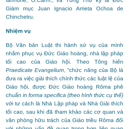
Iannone, O.Carm., và Tổng Thư ký là Đức
Giám mục Juan Ignacio Arrieta Ochoa de
Chinchetru.
Nhiệm vụ
Bộ Văn bản Luật thi hành sứ vụ của mình
nhằm phục vụ Đức Giáo hoàng, nhà lập pháp
tối cao của Giáo hội. Theo Tông hiến
Praedicate Evangelium
, “chức năng của Bộ là
đưa ra việc giải thích chính thức các luật lệ của
Giáo hội, được Đức Giáo hoàng Rôma phê
chuẩn
in forma specifica
(theo hình thức cụ thể)
với tư cách là Nhà Lập pháp và Nhà Giải thích
tối cao, sau khi đã tham khảo các cơ quan và
văn phòng hữu trách của Giáo triều Rôma đối
với những vấn đề quan trọng hơn liên quan