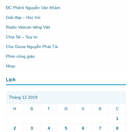
ĐC Phêrô Nguyễn Văn Khảm
Giải đáp – Học hỏi
Radio Vatican tiếng Việt
Chia Sẻ – Suy tư
Cha Giuse Nguyễn Phát Tài
Phim công giáo
Nhạc
Lịch
Tháng 12 2019
H
B
T
N
S
B
C
1
2
3
4
5
6
7
8