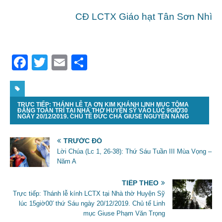
CĐ LCTX Giáo hạt Tân Sơn Nhì
F
T
E
S
a
w
m
h
c
itt
ai
ar
TRỰC TIẾP: THÁNH LỄ TẠ ƠN KIM KHÁNH LINH MỤC TÔMA
e
er
l
e
ĐẶNG TOÀN TRÍ TẠI NHÀ THỜ HUYỆN SỸ VÀO LÚC 9GIỜ30
NGÀY 20/12/2019. CHỦ TẾ ĐỨC CHA GIUSE NGUYỄN NĂNG
b
o
TRƯỚC ĐÓ
Lời Chúa (Lc 1, 26-38): Thứ Sáu Tuần III Mùa Vọng –
o
Năm A
k
TIẾP THEO
Trực tiếp: Thánh lễ kính LCTX tại Nhà thờ Huyện Sỹ
lúc 15giờ00′ thứ Sáu ngày 20/12/2019. Chủ tế Linh
mục Giuse Phạm Văn Trọng