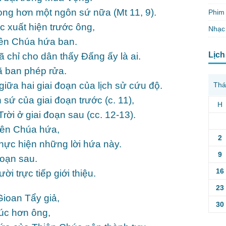
ọng hơn một ngôn sứ nữa (Mt 11, 9).
Phim 
 xuất hiện trước ông,
Nhạc
ên Chúa hứa ban.
Lịch
 chỉ cho dân thấy Đấng ấy là ai.
ã ban phép rửa.
giữa hai giai đoạn của lịch sử cứu độ.
Thá
ứ của giai đoạn trước (c. 11),
H
ời ở giai đoạn sau (cc. 12-13).
iên Chúa hứa,
2
thực hiện những lời hứa này.
9
đoạn sau.
16
 trực tiếp giới thiệu.
23
ioan Tẩy giả,
30
úc hơn ông,