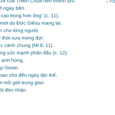
 hứa của Thiên Chúa nên thành tựu.
« Th
ở ngay bên.
cao trọng hơn ông” (c. 11).
 mới do Đức Giêsu mang lại.
n cho từng người,
 thời xưa mong đợi.
c cánh chung (Mt 8, 11).
ng sức mạnh phấn đấu (c. 12).
t anh hùng.
ặp Gioan.
an cho đến ngày tận thế,
 môi giới trung gian
ời đón nhận.