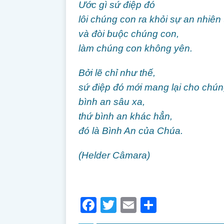
Ước gì sứ điệp đó
lôi chúng con ra khỏi sự an nhiên t
và đòi buộc chúng con,
làm chúng con không yên.
Bởi lẽ chỉ như thế,
sứ điệp đó mới mang lại cho chú
bình an sâu xa,
thứ bình an khác hẳn,
đó là Bình An của Chúa.
(Helder Câmara)
F
T
E
S
a
w
m
h