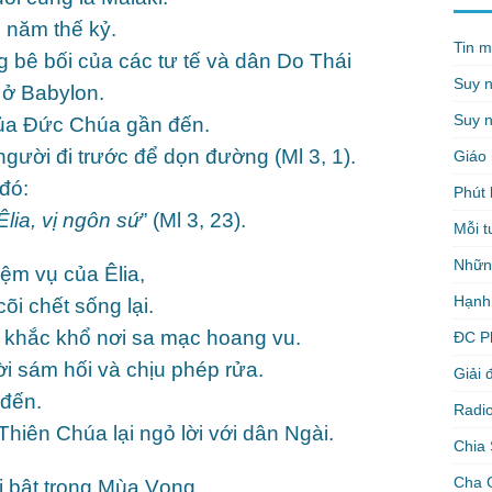
 năm thế kỷ.
Tin m
bê bối của các tư tế và dân Do Thái
Suy 
y ở Babylon.
Suy n
của Đức Chúa gần đến.
gười đi trước để dọn đường (Ml 3, 1).
Giáo 
 đó:
Phút 
lia, vị ngôn sứ
” (Ml 3, 23).
Mỗi t
Nhữn
ệm vụ của Êlia,
Hạnh
õi chết sống lại.
 khắc khổ nơi sa mạc hoang vu.
ĐC P
ời sám hối và chịu phép rửa.
Giải 
 đến.
Radio
hiên Chúa lại ngỏ lời với dân Ngài.
Chia 
Cha 
i bật trong Mùa Vọng.