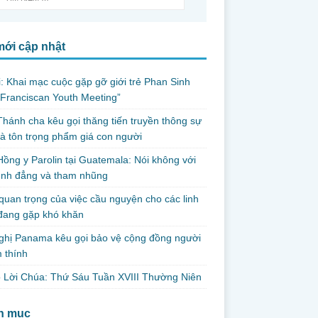
mới cập nhật
i: Khai mạc cuộc gặp gỡ giới trẻ Phan Sinh
Franciscan Youth Meeting”
hánh cha kêu gọi thăng tiến truyền thông sự
và tôn trọng phẩm giá con người
ồng y Parolin tại Guatemala: Nói không với
ình đẳng và tham nhũng
uan trọng của việc cầu nguyện cho các linh
đang gặp khó khăn
ghị Panama kêu gọi bảo vệ cộng đồng người
 thính
 Lời Chúa: Thứ Sáu Tuần XVIII Thường Niên
h mục