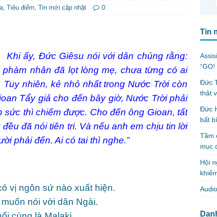
a
,
Tiêu điểm
,
Tin mới cập nhật
0
Tin 
Khi ấy, Đức Giêsu nói với dân chúng rằng:
Assis
“GO! 
số phàm nhân đã lọt lòng mẹ, chưa từng có ai
Đức T
 Tuy nhiên, kẻ nhỏ nhất trong Nước Trời còn
thật 
ioan Tẩy giả cho đến bây giờ, Nước Trời phải
Đức H
 sức thì chiếm được. Cho đến ông Gioan, tất
bất b
ều đã nói tiên tri. Và nếu anh em chịu tin lời
Tầm q
ười phải đến. Ai có tai thì nghe.”
mục 
Hội n
khiếm
ó vị ngôn sứ nào xuất hiện.
Audio
 muốn nói với dân Ngài.
Dan
ối cùng là Malaki.