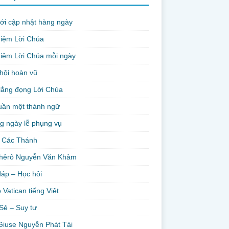
ới cập nhật hàng ngày
niệm Lời Chúa
iệm Lời Chúa mỗi ngày
hội hoàn vũ
lắng đọng Lời Chúa
uần một thành ngữ
g ngày lễ phụng vụ
 Các Thánh
hêrô Nguyễn Văn Khảm
đáp – Học hỏi
 Vatican tiếng Việt
Sẻ – Suy tư
Giuse Nguyễn Phát Tài