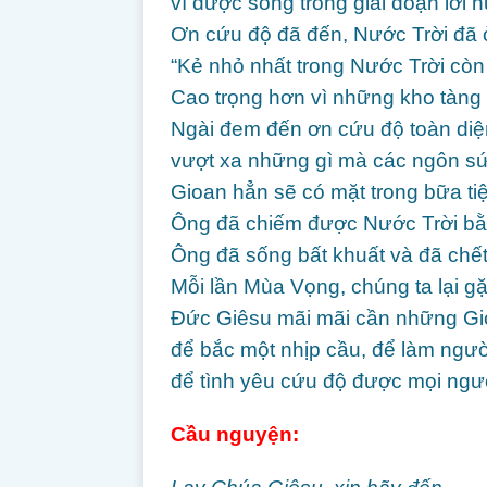
vì được sống trong giai đoạn lời
Ơn cứu độ đã đến, Nước Trời đã 
“Kẻ nhỏ nhất trong Nước Trời còn 
Cao trọng hơn vì những kho tàng
Ngài đem đến ơn cứu độ toàn diệ
vượt xa những gì mà các ngôn sứ
Gioan hẳn sẽ có mặt trong bữa tiệ
Ông đã chiếm được Nước Trời bằ
Ông đã sống bất khuất và đã chế
Mỗi lần Mùa Vọng, chúng ta lại g
Đức Giêsu mãi mãi cần những Gio
để bắc một nhịp cầu, để làm người
để tình yêu cứu độ được mọi ngư
Cầu nguy
ện: