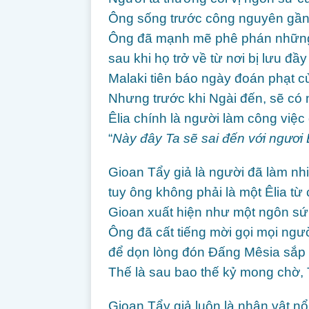
Ông sống trước công nguyên gần
Ông đã mạnh mẽ phê phán những 
sau khi họ trở về từ nơi bị lưu đầ
Malaki tiên báo ngày đoán phạt 
Nhưng trước khi Ngài đến, sẽ có n
Êlia chính là người làm công việc
“
Này đây Ta sẽ sai đến với ngươi Ê
Gioan Tẩy giả là người đã làm nhi
tuy ông không phải là một Êlia từ c
Gioan xuất hiện như một ngôn sứ
Ông đã cất tiếng mời gọi mọi ngư
để dọn lòng đón Đấng Mêsia sắp
Thế là sau bao thế kỷ mong chờ, T
Gioan Tẩy giả luôn là nhân vật nổ