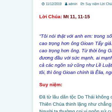
11/12/2019
admin
Suy niệm Lời Chú
Lời Chúa
:
Mt 11, 11-15
“Tôi nói thật với anh em: trong 
cao trọng hơn ông Gioan Tẩy giả.
cao trọng hơn ông. Từ thời ông G
đương đầu với sức mạnh, ai mạnh
cả các ngôn sứ cũng như Lề Luật đ
tôi, thì ông Gioan chính là Êlia, ng
Suy ni
ệm:
Đã từ lâu dân tộc Do Thái không c
Thiên Chúa thinh lặng như chẳng
Người ta thường coi vị ngôn sứ cu