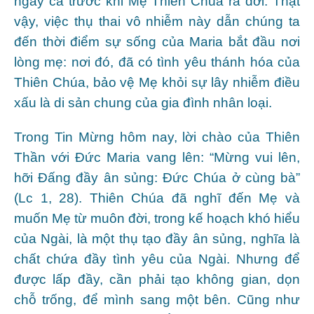
ngay cả trước khi Mẹ Thiên Chúa ra đời. Thật
vậy, việc thụ thai vô nhiễm này dẫn chúng ta
đến thời điểm sự sống của Maria bắt đầu nơi
lòng mẹ: nơi đó, đã có tình yêu thánh hóa của
Thiên Chúa, bảo vệ Mẹ khỏi sự lây nhiễm điều
xấu là di sản chung của gia đình nhân loại.
Trong Tin Mừng hôm nay, lời chào của Thiên
Thần với Đức Maria vang lên: “Mừng vui lên,
hỡi Đấng đầy ân sủng: Đức Chúa ở cùng bà”
(Lc 1, 28). Thiên Chúa đã nghĩ đến Mẹ và
muốn Mẹ từ muôn đời, trong kế hoạch khó hiểu
của Ngài, là một thụ tạo đầy ân sủng, nghĩa là
chất chứa đầy tình yêu của Ngài. Nhưng để
được lấp đầy, cần phải tạo không gian, dọn
chỗ trống, để mình sang một bên. Cũng như