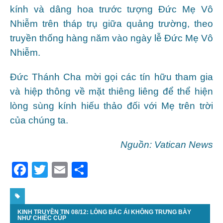
kính và dâng hoa trước tượng Đức Mẹ Vô
Nhiễm trên tháp trụ giữa quảng trường, theo
truyền thống hàng năm vào ngày lễ Đức Mẹ Vô
Nhiễm.
Đức Thánh Cha mời gọi các tín hữu tham gia
và hiệp thông về mặt thiêng liêng để thể hiện
lòng sùng kính hiếu thảo đối với Mẹ trên trời
của chúng ta.
Nguồn: Vatican News
F
T
E
S
a
w
m
h
c
itt
ai
ar
KINH TRUYỀN TIN 08/12: LÒNG BÁC ÁI KHÔNG TRƯNG BÀY
e
er
l
e
NHƯ CHIẾC CÚP