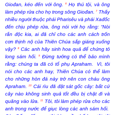
Giođan, kéo đến với ông.
Họ thú tội, và ông
6
làm phép rửa cho họ trong sông Giođan.
Thấy
7
nhiều người thuộc phái Pharisêu và phái Xađốc
đến chịu phép rửa, ông nói với họ rằng: “Nòi
rắn độc kia, ai đã chỉ cho các anh cách trốn
cơn thịnh nộ của Thiên Chúa sắp giáng xuống
vậy?
Các anh hãy sinh hoa quả để chứng tỏ
8
long sám hối.
Ðừng tưởng có thể bảo mình
9
rằng: chúng ta đã có tổ phụ Apraham. Vì, tôi
nói cho các anh hay, Thiên Chúa có thể làm
cho những hòn đá này trở nên con cháu ông
Apraham.
Cái rìu đã đặt sát gốc cây: bất cứ
10
cây nào không sinh quả tốt đều bị chặt đi và
quăng vào lửa.
Tôi, tôi làm phép rửa cho các
11
anh trong nước để giục lòng các anh sám hối.