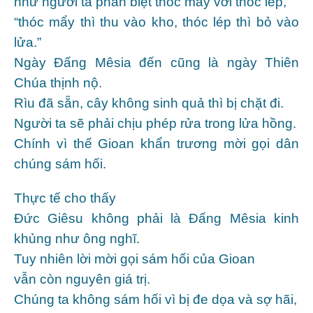
như người ta phân biệt thóc mẩy với thóc lép,
“thóc mẩy thì thu vào kho, thóc lép thì bỏ vào
lửa.”
Ngày Ðấng Mêsia đến cũng là ngày Thiên
Chúa thịnh nộ.
Rìu đã sẵn, cây không sinh quả thì bị chặt đi.
Người ta sẽ phải chịu phép rửa trong lửa hồng.
Chính vì thế Gioan khẩn trương mời gọi dân
chúng sám hối.
Thực tế cho thấy
Ðức Giêsu không phải là Ðấng Mêsia kinh
khủng như ông nghĩ.
Tuy nhiên lời mời gọi sám hối của Gioan
vẫn còn nguyên giá trị.
Chúng ta không sám hối vì bị đe dọa và sợ hãi,