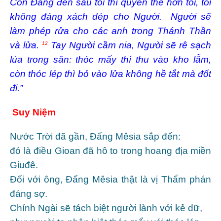
Còn Ðấng đến sau tôi thì quyền thế hơn tôi, tôi
không đáng xách dép cho Người. Người sẽ
làm phép rửa cho các anh trong Thánh Thần
và lửa.
Tay Người cầm nia, Người sẽ rê sạch
12
lúa trong sân: thóc mẩy thì thu vào kho lẫm,
còn thóc lép thì bỏ vào lửa không hề tắt mà đốt
đi.”
Suy Niệm
Nước Trời đã gần, Ðấng Mêsia sắp đến:
đó là điều Gioan đã hô to trong hoang địa miền
Giuđê.
Ðối với ông, Ðấng Mêsia thật là vị Thẩm phán
đáng sợ.
Chính Ngài sẽ tách biệt người lành với kẻ dữ,