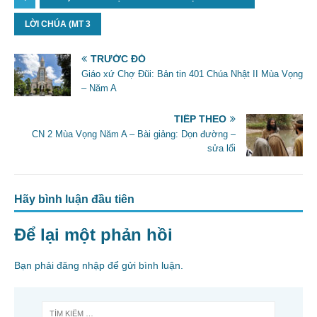
c
itt
ai
ar
e
er
l
e
LỜI CHÚA (MT 3
b
TRƯỚC ĐÓ
o
Giáo xứ Chợ Đũi: Bản tin 401 Chúa Nhật II Mùa Vọng
o
– Năm A
k
TIẾP THEO
CN 2 Mùa Vọng Năm A – Bài giảng: Dọn đường –
sửa lối
Hãy bình luận đầu tiên
Để lại một phản hồi
Bạn phải
đăng nhập
để gửi bình luận.