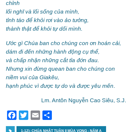
chỉnh
lối nghĩ và lối sống của mình,
tỉnh táo để khỏi rơi vào ảo tưởng,
thành thật để khỏi tự dối mình.
Ước gì Chúa ban cho chúng con ơn hoán cải,
dám đi đến những hành động cụ thể,
và chấp nhận những cắt tỉa đớn đau.
Nhưng xin đừng quean ban cho chúng con
niềm vui của Giakêu,
hạnh phúc vì được tự do và được yêu mến
.
Lm. Antôn Nguyễn Cao Siêu, S.J.
F
T
E
S
a
w
m
h
1-12): CHÚA NHẬT TUẦN II MÙA VỌNG - NĂM A