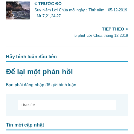
e
er
l
e
TRƯỚC ĐÓ
b
Suy niệm Lời Chúa mỗi ngày : Thứ năm: 05-12-2019
Mt 7,21,24-27
o
o
TIẾP THEO
5 phút Lời Chúa tháng 12.2019
k
Hãy bình luận đầu tiên
Để lại một phản hồi
Bạn phải
đăng nhập
để gửi bình luận.
Tin mới cập nhật