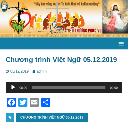
Chương trình Việt Ngữ 05.12.2019
05/12/2019
admin
Trình
00:00
00:00
phát
âm
F
T
E
S
thanh
a
w
m
h
c
CHƯƠNG TRÌNH VIỆT NGỮ 05.12.2019
itt
ai
ar